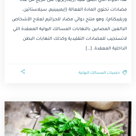
هذا الدواء الذي اطلق عليه (ريكاربريو) على مزيج من عدة
مضادات تحتوي المادة الفعالة (إيميبينيم، سيلاستاتين،
وريليبكتام)، وهو منتج دوائي مضاد للجراثيم لعلاج الأشخاص
البالغين المصابين بالتهابات المسالك البولية المعقدة التي
لاتستجيب للمضادات التقليدية وكذلك التهابات البطن
الداخلية المعقدة. […]
حصيات المسالك البولية