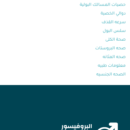
حصيات المسالك البولية
دوالي الخصية
سرعه القذف⁩
سلس البول
صحة الكلى
صحه البروستات
صحه المثانه⁩
معلومات طبيه⁩