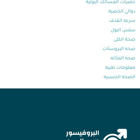
حصيات المسالك البولية
دوالي الخصية
سرعه القذف⁩
سلس البول
صحة الكلى
صحه البروستات
صحه المثانه⁩
معلومات طبيه⁩