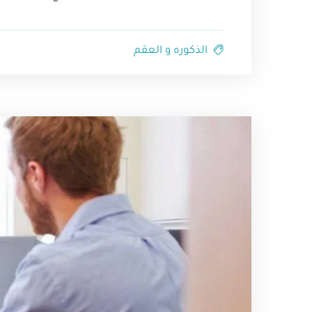
الذكوره و العقم⁩