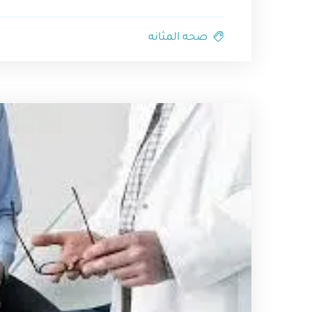
صحه المثانه⁩