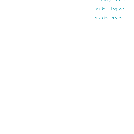
صحه المثانه⁩
معلومات طبيه⁩