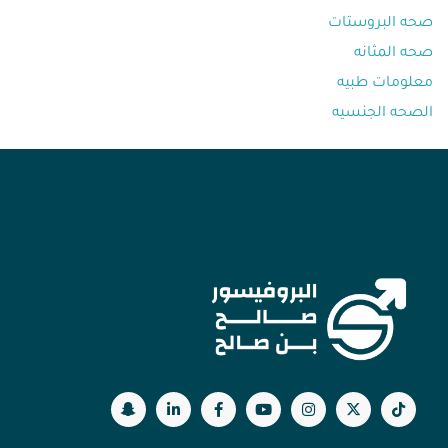
صحه البروستات
صحه المثانه⁩
معلومات طبيه⁩