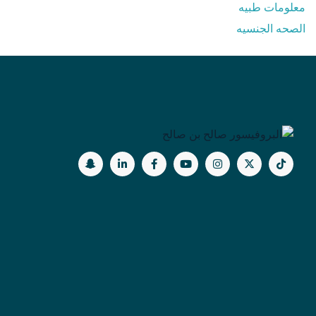
معلومات طبيه⁩