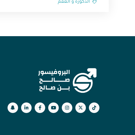
الذكوره و العقم⁩