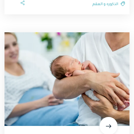
الذكوره و العقم⁩