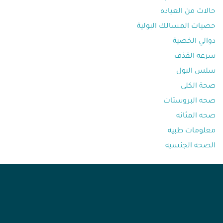
حالات من العياده⁩
حصيات المسالك البولية
دوالي الخصية
سرعه القذف⁩
سلس البول
صحة الكلى
صحه البروستات
صحه المثانه⁩
معلومات طبيه⁩