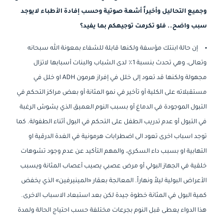
وجميع التحاليل وأخيراً أشعة صوتية وحسب إفادة الأطباء لايوجد
سبب واضح.. فلو تكرمت توجيهكم بما يفيد؟
إن حالة ابنتك مؤسفة ولكنها قابلة للشفاء بمعونة الله سبحانه
وتعالى، وهي تحدث بنسبة 1٪ لدى الشباب والبنات أسبابها لاتزال
مجهولة ولكنها قد تعود إلى خلل في إفراز هرمون ADH او خلل في
مستقبلاته على الكلية أو تأخير في نمو المثانة أو بعض مراكز التحكم في
التبول الموجودة في الدماغ أو بسبب النوم العميق الذي يشوش الرغبة
في التبول أو عدم تدريب الطفل على التحكم في البول أثناء الطفولة. كما
توجد اسباب اخرى تعود الى اضطرابات هرمونية في الغدة الدرقية او
التهابية او بسبب داء السكري، والمهم التأكيد عن عدم وجود تشوهات
خلقية في الجهاز البولي أو مرض عصبي يصيب أعصاب المثانة ويسبب
الأعراض البولية ليلاً ونهاراً. المعالجة بعقار «المينيرفين» الذي يخفض
كمية البول في المثانة خطوة جيدة لكن بعد استبعاد الاسباب الاخرى.
هذا الدواء يعطى قبل النوم بجرعات مختلفة حسب احتياج الحالة ولمدة