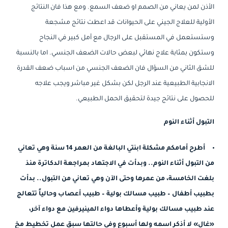
الأذن لمن يعاني من الصمم او ضعف السمع. ومع هذا فان النتائج
الأولية للعلاج الجيني على الحيوانات قد اعطت نتائج مشجعة
وستستعمل في المستقبل على الرجال مع أمل كبير في النجاح
وستكون بمثابة علاج نهائي لبعض حالات الضعف الجنسي. اما بالنسبة
للشق الثاني من السؤال فان الضعف الجنسي من اسباب ضعف القدرة
الانجابية الطبيعية عند الرجل لكن بشكل غير مباشر ويجب علاجه
للحصول على نتائج جيدة لتحقيق الحمل الطبيعي.
التبول أثناء النوم
أطرح أمامكم مشكلة ابنتي البالغة من العمر 14 سنة وهي تعاني
من التبول أثناء النوم.. وبدأت في الاجتهاد بمراجعة الدكاترة منذ
بلغت الخامسة، من عمرها وحتى الآن وهي تعاني من التبول.. بدأت
بطبيب أطفال – طبيب مسالك بولية – طبيب أعصاب وحالياً تتعالج
عند طبيب مسالك بولية وأعطاها دواء المينيرفين مع دواء آخر،
«غال» لا أذكر اسمه ولها أسبوع وفي حالتها سبق عمل تخطيط مخ