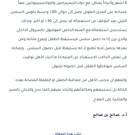
6 أشهر وأحياناً يعطى مع دواء الايميبرامين والاوكسيبينوثنين معاً
فنجاحه على المدى الطويل يصل إلى حوالي 60٪ ونسبة نكوس السلس
الليلي بعد التوقف عن استعماله قد يصل إلى 30٪ أو أكثر. ولذلك
يستحسن استعماله مع المنبه الخاص الموصول بالسروال الداخلي
والذي يرن إذا ما حصل سلس فيستيقظ الطفل ويفرغ مثانته ومن
بعدها يحصل لديه تطبع إذ إنه يستيقظ قبل حصول السلس.. ويمكنه
في بعض الحالات الاستغناء عن المنبه إذا ما أدرك الأهل توقيت
السلس فيوقظوا الطفل قبل حصوله ليتبول.
والمهم ان يتجنب الأهل من معاقبة الطفل او الطفلة المصابة بهذه
الحالة بل تشجيعهم ومكافأتهم والثناء عليهم كلما نجح والتحلي بالصبر
والمثابرة على العلاج.
أ.د. صالح بن صالح
نشر هذا المقال