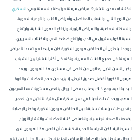
لاكتشاف مدى انتشار 9 أمراض مزمنة مرتبطة بالسمنة وهي:
السكري
من النوع الثاني، والتهاب المفاصل، وأمراض القلب والأوعية الدموية،
والسكتة الدماغية، والأمراض الرئوية، وارتفاع الدهون الثلاثية، وارتفاع
نسبة الكوليسترول في الدم، وارتفاع ضغط الدم، والاكتئاب السريري.
ووجد الباحثون أن انخفاض هرمون الذكورة كان مرتبطا مع تعدد الأمراض
المزمنة فى جميع الفئات العمرية، ولكنه كان أكثر انتشارا بين الشباب
وكبار السن الذين يعانون من نقص فى مستوى هذا الهرمون. ويعد
هرمون الذكورة أفضل صديق للرجل، إذ يزيد من حجم العضلات والقوة
البدنية لديه، ومع ذلك يصاب بعض الرجال بنقص مستويات هذا الهرمون
المهم، ويحدث ذلك أحيانا في سن مبكرة مثل فترة الثلاثين من العمر.
وقد ربطت دراسات سابقة بين انخفاض هرمون الذكورة وخطر الإصابة
بضعف الصحة الجنسية، وانخفاض كتلة العضلات، وانتشار الأورام
السرطانية. لكن الدراسة الجديدة، كشفت أن نقص هذا الهرمون لدى
الرجال مرتبط ايضا بالإصابة بالأمراض المزمنة، حتى بين الرجال الذين تبلغ