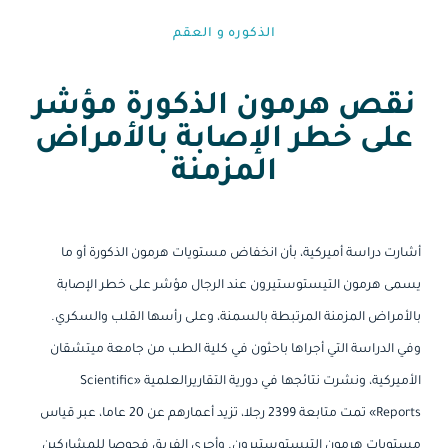
الذكوره و العقم⁩
نقص هرمون الذكورة مؤشر
على خطر الإصابة بالأمراض
المزمنة
أشارت دراسة أميركية، بأن انخفاض مستويات هرمون الذكورة أو ما
يسمى هرمون التيستوستيرون عند الرجال مؤشر على خطر الإصابة
بالأمراض المزمنة المرتبطة بالسمنة، وعلى رأسها القلب والسكري.
وفي الدراسة التي أجراها باحثون في كلية الطب من جامعة ميتشقان
الأميركية، ونشرت نتائجها في دورية التقاريرالعلمية «Scientific
Reports» تمت متابعة 2399 رجلا، تزيد أعمارهم عن 20 عاما، عبر قياس
مستويات هرمون التيستوستيرون. وأجرى الفريق فحوصا للمشاركين