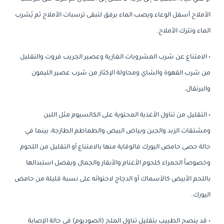
الأملاح أسفل الوعاء ويصب الماء برفق لتبقى ترسبات الأملاح ثم يُشرب
الماء وتترك الأملاح.
• الامتناع عن شرب المشروبات الغازية وعصير الجريب فروت والتقليل
من شرب القهوة والشاي ومحاولة الإكثار من شرب عصير الليمون
والبرتقال.
• التقليل من تناول الأغذية المحتوية على الكالسيوم مثل اللبن
ومشتقات الزبد والجبن وبياض البيض والطماطم الطازجة، بينما في
حالة حصى حامض اليورك فالوقاية منها بالامتناع أو التقليل من اللحوم
وخصوصاً الحمراء كلحوم الأغنام والأبقار والجمال ويفضل استبدالها
باللحم الأبيض كالأسماك أو الدجاج لاحتوائه على نسبة قليلة من حامض
اليورك.
• قد ينصح الطبيب بتقليل تناول الملح (الصوديوم) في حالة الإصابة