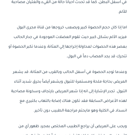
في أسفل البطن، كما قد تحدث أحياناً حالة من القيء والغثيان مصاحبة
للألم.
اما إذا كان حجم الحصوة كبير ويصعب خروجها من قناة مجرى البول
فيزيد الألم بشكل كبير حيث تقوم العضلات الموجودة في جدار الحالب
بعصر هذه الحصوات لمحاولة إخراجها إلي المثانة، وعندما تكبر الحصوة أو
تتحرك قد يجد المصاب دماً في البول.
وعندما توجد الحصوة في أسفل الحالب وبالقرب من المثانة، قد يشعر
المريض بحاجة ملحة ومستمرة للتبول ويشعر أيضاً بحرق شديد أثناء
التبول. تجدر الإشارة إلى انه إذا شعر المريض بارتجاف وسخونة مصاحبة
لهذه الأعراض السابقة فقد تكون هناك إصابة بالتهاب بكتيري مع
انسداد في الكلية وهو مايحتم مراجعة الطبيب دون تأخير.
ويجب على المريض أن يراجع الطبيب المختص بمجرد ظهور أي من