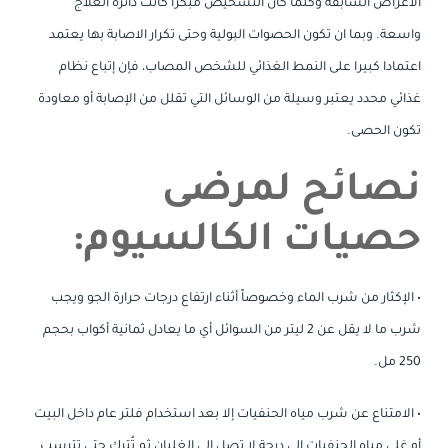
الأعراض السابقة وكلما كان التشخيص مبكراً كانت دائرة العلاج
واسعة. وبما ان تكون الحصوات البولية وحتى تكرار الاصابة بها يعتمد
اعتمادا كبيرا على النمط الغذائي للشخص المصاب، فإن إتباع نظام
غذائي محدد يعتبر وسيلة من الوسائل التي تقلل من الإصابة أو معاودة
تكون الحصى.
نصائح لمرضى
حصيات الكالسيوم:
• الإكثار من شرب الماء وخصوصاً أثناء ارتفاع درجات حرارة الجو ويجب
شرب ما لا يقل عن 2 ليتر من السوائل أي ما يعادل ثمانية أكواب بحجم
250 مل.
• الامتناع عن شرب مياه الحنفيات إلا بعد استخدام فلتر عام داخل البيت
أو غلي مياه الحنفيات إلى درجة لا تصل إلى الغليان ثم تُترك حتى تترسب