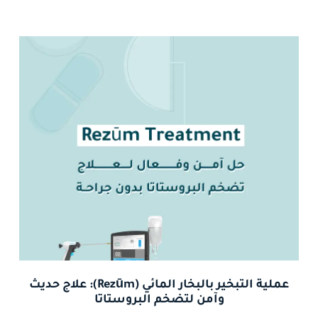
عملية التبخير بالبخار المائي (Rezūm): علاج حديث
وآمن لتضخم البروستاتا