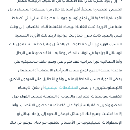
إن وجود تسرب للدم أثناء الانتصاب من الأسباب الرئيسة للعجز
الجنسي العضوي المنشأ، أهم أسبابها خلل في العضلات الملساء داخل
الأجسام الكهفية التي تمنع توسع جيوب العضو التناسلي التي تضغط
عادة على الأوردة تحت الغلالة البيضاء فتقفلها أثناء الانتصاب. إلى وقت
ليس بالبعيد كانت تجرى محاولات جراحية لربط تلك الأوردة المسببة
للتسرب الوريدي إلا أن معظمها باء بالفشل ونادراً جداً ما تستعمل تلك
الوسائل الجراحية في الوقت الحاضر وغالبها لفئة محدودة من الرجال.
وأما المعالجة غير الجراحية فقد تقوم على وضع حلقة بلاستيكية على
قاعدة العضو الذكري لمنع تسرب الدم أثناء الانتصاب أو استعمال
بعض الأدوية حسب الحاجة إليها من واقع التحاليل مثل الهرمون الذكري
(التيستوستيرون) أو بعض
المنشطات الجنسية
أو حقن الأجسام
الكهفية بموسعات الشرايين والجيوب أو المضخة لسحب الهواء حول
العضو وتمرير حلقة بلاستيكية على قاعدته بعد حصول الانتصاب. وأما
إذا ما فشلت جميع تلك الوسائل فيمكن اللجوء إلى زراعة البدائل أو
الإسطوانات السيليكونية في الأجسام الكهفية مع نجاح مرتفع في تلك