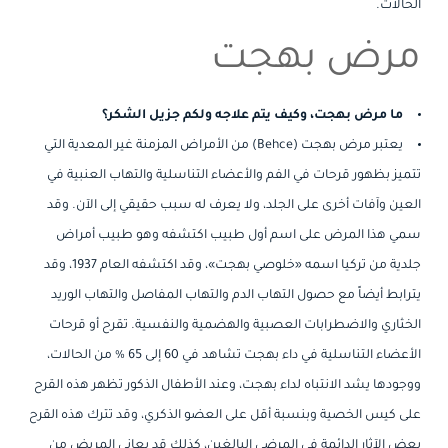
الحالات.
مرض بهجت
ما مرض بهجت، وكيف يتم علاجه ولكم جزيل الشكر؟
يعتبر مرض بهجت (Behce) من الأمراض المزمنة غير المعدية التي
تتميز بظهور قرحات في الفم والأعضاء التناسلية والتهاب العنبية في
العين وآفات أخرى على الجلد، ولا يعرف له سبب حقيقي إلى الآن. وقد
سمي هذا المرض على اسم أول طبيب اكتشفه وهو طبيب أمراض
جلدية من تركيا اسمه «خلوصي بهجت»، وقد اكتشفه العام 1937، وقد
يترابط أيضاً مع حصول التهاب الدم والتهاب المفاصل والتهاب الوريد
الخثاري والاضطرابات العصبية والهضمية والنفسية. تقرح أو قرحات
الأعضاء التناسلية في داء بهجت تشاهد في 60 إلى 65 % من الحالات،
ووجودها يشد الانتباه لداء بهجت، وعند الأطفال الذكور تظهر هذه القرح
على كيس الخصية وبنسبة أقل على العضو الذكري، وقد تترك هذه القرح
بعض الآثار الدائمة في المرضى البالغين، كذلك قد يعاني المريض من