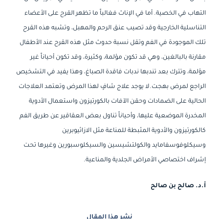
التهاب في الخصية. أما في الإناث فغالباً ما تظهر القرح على الأعضاء
التناسلية الخارجية وقد تصيب عنق الرحم والمهبل، وتشبه هذه القرح
تلك الموجودة في الفم وتقل نسبة حدوث مثل هذه القرح عند الأطفال
مقارنة بالبالغين، وهي قد تكون مؤلمة، وكثيرة، وقد تكون أحياناً غير
مؤلمة، وتترك بعد تندبها ندبات فاقدة الصباغ، وهذا يفيد في التشخيص
الراجع لمرض بهجت.لا يوجد علاج شافٍ لهذا المرض وتعتمد العلاجات
الحالية على الضمادات وحقن الآفات بالكورتيزون واستعمال الأدوية
المخدرة الموضعية عليها، وأحياناً تناول بعض العقاقير عن طريق الفم
كالكورتيزون والأدوية المثبطة للمناعة مثل الازاثيوبرين
وسيكلوفوسفامايد والكولتشيسين والسيكلوسبورين وغيرها تحت
إشراف اختصاصي الأمراض الجلدية والمناعية.
أ.د. صالح بن صالح
نشر هذا المقال