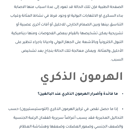
الصفحة الطبية فإن تلك الحالة قد تعود إلى عدة اسباب منها الاصابة
بداء السكري او الالتهابات البولية او وجود فرط في نشاط المثانة وغياب
التناسق بينها وبين الصمام الخارجي للاحليل أو آفات أخرى عصبية أو
تشريحية يمكن تشخيصها بالقيام ببعض الفحوصات ومنها ديناميكية
التبول الكترونياً وبالأشعة على الجهاز البولي واحيانا باجراء تنظير على
الأحليل والمثانة. ويمكن معالجة تلك الحالة بنجاح بعد تشخيص
السبب.
الهرمون الذكري
ما فائدة وأضرار الهرمون الذكري عند البالغين؟
إذا ما حصل نقص في تركيز الهرمون الذكري (التوستيستيرون) حسب
التحاليل المخبرية فقد يسبب أعراضاً سريرية كفقدان الرغبة الجنسية
والضعف الجنسي وضمور العضلات وضعفها وهشاشة العظام