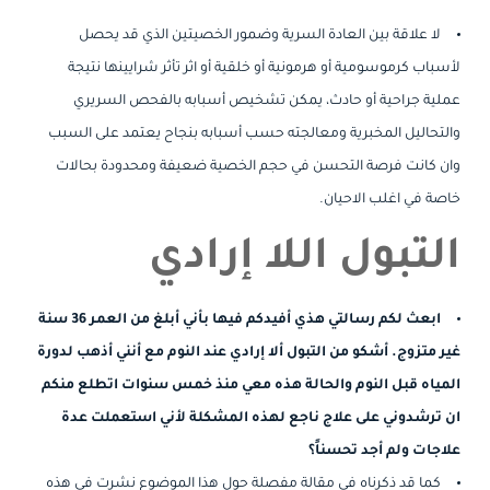
لا علاقة بين العادة السرية وضمور الخصيتين الذي قد يحصل
لأسباب كرموسومية أو هرمونية أو خلقية أو اثر تأثر شرايينها نتيجة
عملية جراحية أو حادث، يمكن تشخيص أسبابه بالفحص السريري
والتحاليل المخبرية ومعالجته حسب أسبابه بنجاح يعتمد على السبب
وان كانت فرصة التحسن في حجم الخصية ضعيفة ومحدودة بحالات
خاصة في اغلب الاحيان.
التبول اللا إرادي
ابعث لكم رسالتي هذي أفيدكم فيها بأني أبلغ من العمر 36 سنة
غير متزوج. أشكو من التبول ألا إرادي عند النوم مع أنني أذهب لدورة
المياه قبل النوم والحالة هذه معي منذ خمس سنوات اتطلع منكم
ان ترشدوني على علاج ناجع لهذه المشكلة لأني استعملت عدة
علاجات ولم أجد تحسناً؟
كما قد ذكرناه في مقالة مفصلة حول هذا الموضوع نشرت في هذه