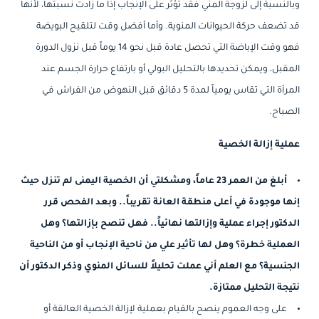
وبالنسبة إلى لزوجة المني فقد تؤثر على الإنجاب إذا ما زادت نسبتها، لأنها
قد تضعف حركة الحيوانات المنوية. وأما أفضل وقت لتلقيح البويضة
فهو وقت الإباضة التي تحصل عادة قبل نحو 14 يوماً قبل نزول الدورة
المقبل، ويمكن تحديدها بالتحليل البولي أو بارتفاع حرارة الجسم عند
المرأة التي تقاس يومياً لمدة 5 دقائق قبل النهوض من الفراش في
الصباح.
عملية إزالة الخصية
أبلغ من العمر 23 عاماً، ومشكلتي أن الخصية اليمنى لم تنزل حيث
إنها موجودة في أعلى منطقة العانة تقريباً.. وبعد الفحص قرر
الدكتور إجراء عملية وإزالتها نهائياً.. فهل تنصح بإزالتها؟ وهل
العملية خطرة؟ وهل لها تأثير علي من ناحية الإنجاب أو من الناحية
الجنسية؟ مع العلم أني عملت تحليلاً للسائل المنوي وذكر الدكتور أن
نتيجة التحليل ممتازة.
على وجه العموم ينصح بالقيام بعملية لإزالة الخصية العالقة أو