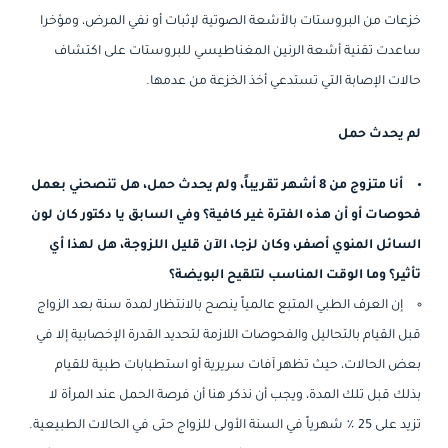
خزعات من البروستات بالأشعة الصوتية لإثبات أو نفي المرض، ومؤخرا
ساعدت تقنية أشعة الرنين المغناطيسي للبروستات على اكتشاف
حالات الإصابة التي تستدعي أخذ الخزعة من عدمها.
لم يحدث حمل
أنا متزوج من 8 أشهر تقريباً، ولم يحدث حمل، هل تنصحني بعمل
فحوصات أو أن هذه الفترة غير كافية؟ وفي السابق يا دكتور كان لون
السائل المنوي أصفر، وكان لزجا، الآن قليل اللزوجة، هل لهذا أي
تأثير؟ وما الوقت المناسب لتلقيح البويضة؟
إن العرف الطبي المتبع عالمياً ينصح بالانتظار لمدة سنة بعد الزواج
قبل القيام بالتحاليل والفحوصات اللازمة لتحديد القدرة الإخصابية إلا في
بعض الحالات، حيث تظهر آفات سريرية أو استطبابات طبية للقيام
بذلك قبل تلك المدة، ويجب أن نذكر هنا أن فرصة الحمل عند المرأة لا
تزيد على 25 ٪ شهرياً في السنة الأولى للزواج حتى في الحالات الطبيعية.