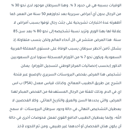
الوفيات بسببه هي في حدود 3 %. وهذا السرطان موجود لدى نحو 30 %
من الرجال بدون أي أعراض سريرية بعد تجاوزهم 50 سنة من العمر، كما
أظهرته عدة اختبارات تشريحية على جثث رجال توفوا بسبب أمراض لا
علاقة لها بهذا الورم، وتزيد نسبة تشخيصه إلى نحو 80 % بعد سن 85
سنة. هذا المرض منتشر في كل أنحاء العالم ولكن بنسب متفاوتة، إذ
يشكل ثامن أخطر سرطان يسبب الوفاة على مستوى المملكة العربية
السعودية، ويكون نحو 7 % من الأورام المسجلة سنويا لدى السعوديين
الذكور (بحسب إحصائيات المركز الوطني لتسجيل الأورام). يمكن
تشخيص هذا المرض بفحص البروستات السريري بالإصبع عبر فتحة
الشرج عن طريق الطبيب المعالج، وكذلك قياس معدل (PSA) ب اس
اي في الدم، وذلك للفئة من الرجال المستهدفة من الفحص المبكر لهذا
المرض، والتي يحددها السن والعرق والتاريخ العائلي. وكلا الفحصين لا
يعطيان التشخيص النهائي في حالة وجود سرطان البروستات -لا سمح
الله-، وإنما يعطيان الطبيب الدافع القوي لعمل فحوصات أخرى في حالة
أن يكون هذان الفحصان أو أحدهما غير طبيعي، ومن ثم اللجوء لأخذ