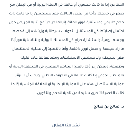
المهاجرة إذا ما كانت مغمورة أو عالقة في الجهة الإربية أو في البطن مع
صغر في حجمها، وأما في بعض الحالات فقد يستحسن إذا ما كانت ذات
حجم طبيعي ومستقرة فوق العانة، إنزالها جراحياً مع تنبيه المريض حول
احتمال إصابتها في المستقبل بتحولات سرطانية وإرشاده إلى فحصها
وجسها يومياً، واستشارة جراح في المسالك البولية والتناسلية فوراً إذا
ما زاد حجمها أو حصل تورم داخلها. وأما بالنسبة إلى عملية الاستئصال
فهي بسيطة، ولا تستدعي الاستشفاء، ومضاعفاتها عادة قليلة
وطفيفة، ويمكن إجراؤها بالفتح المباشر التقليدي في المنطقة الإربية أو
بالمنظار الجوفي إذا كانت عالقة في التجويف البطني، ويجب أن لا تؤثر
عملية الاستئصال هذه على العملية الإنجابية أو العلاقة الجنسية إذا ما
كانت الخصية الأخرى سليمة من ناحية الحجم والتكوين.
د. صالح بن صالح
نشر هذا المقال