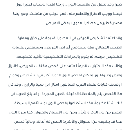
كبيرا وقد تنتقل من ملامسة البول… وربما لهذه الاسباب اعتبر البول
نجسا ووجب الاحتراز والتطهر منه ، فهو مركب من فضلات، وهو ايضا
مصدر خطير من مصادر العدوى ببعض الامراض.
وقد اعتمد تشخيص المرض في العصور القديمة على حذق ومهارة
الطبيب المعالج، فهو يستوضح أعراض المريض، ويستقصي علاماته،
لتشخيص مرضه، ثم يقوم بالإجراءات التشخيصية لتأكيد تشخيصه.
وكانت هذه الاختبارات قديماً تعتمد على فحص مخلفات المريض، كالبراز
والبول وغيرها. وربما كان لفحص البول الدور الأكبر في التشخيص وهو م
اأوضحته كتابات علماء العرب السابقين امثال ابن سينا والرازي . وقد كان
هذا الفحص يتم بالملاحظة الدقيقة بالعين المجردة. وقد بلغ العرب في
ذلك شأناً عظيماً، فقد استطاعوا بفحص البول بوسائلهم البسيطة
التمييز بين بول الذكر والأنثى، وبين بول الانسان والحيوان، كما ميزوا البول
عما قد يشبهه من السوائل والأشربة المعروفة آنذاك. وحالياً فحص