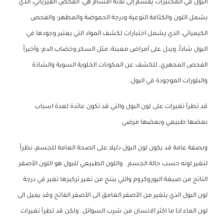
البول في المختبرات يقسم إلى ثلاثة أقسام هي: الفحص الفيزيائي، الذي
يشمل اللون والكثافة النوعية ودرجة الحموضة والمظهر؛ والفحص
الكيميائي، الذي يشمل اختبارات لكشف المواد التي يعتبر وجودها في
البول شاذاً، ويدل على أمراض معينة، مثل السكر وخضاب الدم؛ وأخيراً
الفحص المجهري، للكشف عن المكونات الخلوية السوية والشاذة
والبلورات الموجودة في البول.
قد تطرأ تغيرات على لون البول والتي قد تكون عائدة لعدة اسباب
بعضها طبيعي وبعضها مرضي
وبصفة عامة قد يكون لون البول دليلا على الصحة العامة للجسم، نظراً
لتغير لونه حسب حالة الجسم . واللون الطبيعي للبول هو اللون الأصفر
الناتج من صبغة اليوروكروم والتي ينتج من تغير تركيزها تغير في درجة
لون البول الذي يتغير من الأصفر الغامق الى الأصفر الفاتح وقد يميل الى
لون الماء اذا ما اكثر الانسان من شرب السوائل. ولكن قد تطرأ تغيرات