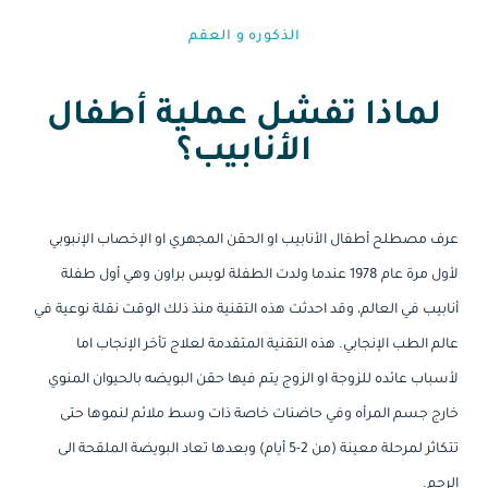
الذكوره و العقم⁩
لماذا تفشل عملية أطفال
الأنابيب؟
عرف مصطلح أطفال الأنابيب او الحقن المجهري او الإخصاب الإنبوبي
لأول مرة عام 1978 عندما ولدت الطفلة لويس براون وهي أول طفلة
أنابيب في العالم، وقد احدثت هذه التقنية منذ ذلك الوقت نقلة نوعية في
عالم الطب الإنجابي. هذه التقنية المتقدمة لعلاج تأخر الإنجاب اما
لأسباب عائده للزوجة او الزوج يتم فيها حقن البويضه بالحيوان المنوي
خارج جسم المرأه وفي حاضنات خاصة ذات وسط ملائم لنموها حتى
تتكاثر لمرحلة معينة (من 2-5 أيام) وبعدها تعاد البويضة الملقحة الى
الرحم.