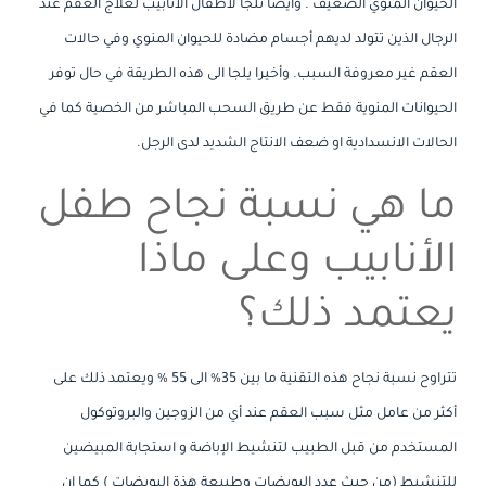
الحيوان المنوي الضعيف . وأيضا نلجأ لأطفال الأنابيب لعلاج العقم عند
الرجال الذين تتولد لديهم أجسام مضادة للحيوان المنوي وفي حالات
العقم غير معروفة السبب. وأخيرا يلجا الى هذه الطريقة في حال توفر
الحيوانات المنوية فقط عن طريق السحب المباشر من الخصية كما في
الحالات الانسدادية او ضعف الانتاج الشديد لدى الرجل.
ما هي نسبة نجاح طفل
الأنابيب وعلى ماذا
يعتمد ذلك؟
تتراوح نسبة نجاح هذه التقنية ما بين 35% الى 55 % ويعتمد ذلك على
أكثر من عامل مثل سبب العقم عند أي من الزوجين والبروتوكول
المستخدم من قبل الطبيب لتنشيط الإباضة و استجابة المبيضين
للتنشيط (من حيث عدد البويضات وطبيعة هذة البويضات ) كما إن