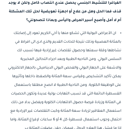
الفياغرا للتنشيط الجنسي يحصل عندي انتصاب كامل ولكن لا يوجد
قذف فما الحل وهل من علاج أو اجهزة تعويضية لحل تلك المشكلة
أم لا أمل وأصبح أسير المرض واليأس وبماذا تنصحونني؟
ان الأعراض البولية التي تشكو منها يا أخي الكريم تعود إلى إصابتك
بالمثانة العصبية وذلك نتيجة للحادث القديم والذي ادى الى افراط في
نشاطها وقلة سعتها وحصول تقلصات غير إرادية فيها تسبب لك
السلس البولي. ومن الناحيه الطبية وبعد اجراء التحاليل المخبرية
والاشعة على الجهاز البولي والفحص البولي الديناميكي بالجهاز الالكتروني
يمكن تأكيد التشخيص وقياس سعة المثانة والضغط داخلها وتأثيرها
على الوظيفة الكلوية. ومن الناحية الطبية لا انصح مطلقا باستعمال
القسطرة الدائمة التي قد تسبب التهابات بولية عديدة وتكون الحصيات
في المثانة وزيادة فرصة حصول الالتهابات الكلوية ويفضل بدلا من ذلك
استعمال العقاقير لزيادة سعة المثانة وكبت التقلصات غير الإرادية مع
احتمال وجوب استعمال قسطرة كل 4 أو 6 ساعات لإفراغ المثانة، واما
إذا ما فشل هذا العلاج الدوائي فيمكن حقن عضلات المثانة ب