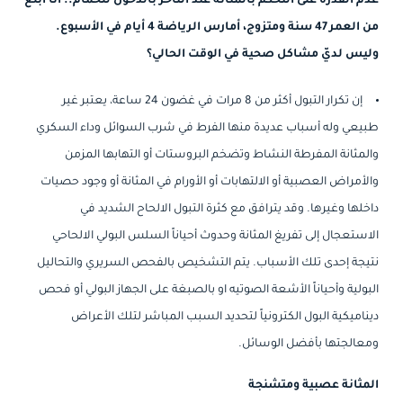
عدم القدرة على التحكم بالمثانة عند التأخر بالدخول للحمام.. انا أبلغ
من العمر 47 سنة ومتزوج، أمارس الرياضة 4 أيام في الأسبوع.
وليس لديّ مشاكل صحية في الوقت الحالي؟
إن تكرار التبول أكثر من 8 مرات في غضون 24 ساعة، يعتبر غير
طبيعي وله أسباب عديدة منها الفرط في شرب السوائل وداء السكري
والمثانة المفرطة النشاط وتضخم البروستات أو التهابها المزمن
والأمراض العصبية أو الالتهابات أو الأورام في المثانة أو وجود حصيات
داخلها وغيرها. وقد يترافق مع كثرة التبول الالحاح الشديد في
الاستعجال إلى تفريغ المثانة وحدوث أحياناً السلس البولي الالحاحي
نتيجة إحدى تلك الأسباب. يتم التشخيص بالفحص السريري والتحاليل
البولية وأحياناً الأشعة الصوتيه او بالصبغة على الجهاز البولي أو فحص
ديناميكية البول الكترونياً لتحديد السبب المباشر لتلك الأعراض
ومعالجتها بأفضل الوسائل.
المثانة عصبية ومتشنجة