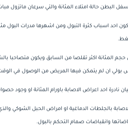
اسفل البطن حالة امتلاء المثانة والتي سرعان ماتزول مباش
كون احد اسباب كثرة التبول ومن اشهرها مدرات البول مثل 
غط.
ون حجم المثانة اكثر تقلصا من السابق ويكون متصاحبا بالش
س بولي ان لم يتمكن فيها المريض من الوصول في الوقت 
لاصابة بالجلطات الدماغية او امراض الحبل الشوكي والذي
باضاتها وانقباضات صمام التحكم بالبول.