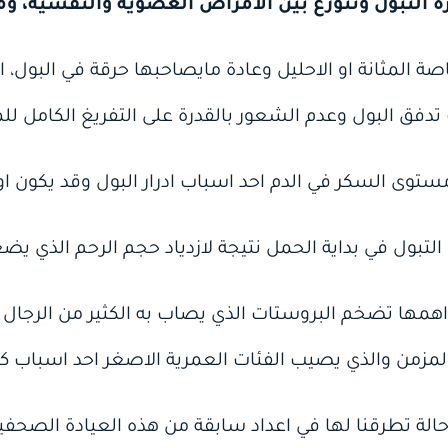
 التبول وتتوزع بين الامراض العضوية والنفسية، وم
اصة المثانة او الاحليل وعادة مايصاحبها حرقة في البول، ا
ق البول وعدم الشعور بالقدرة على التفريغ الكامل للمث
همها تضخم البروستات الذي يصاب به الكثير من الرجال ب
المزمن والذي يصيب الفئات العمرية الاصغر احد اسباب كثرة
 حالة تطرقنا لها في اعداد سابقة من هذه العيادة الصحفي