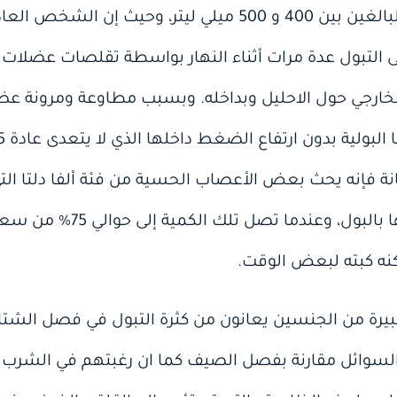
تبلغ سعة المثانة البولية عند البالغين بين 400 و 500 ميلي ليتر
ى التبول عدة مرات أثناء النهار بواسطة تقلصات عضلات ا
لخارجي حول الاحليل وبداخله. وبسبب مطاوعة ومرونة عض
سعة المثانة فإنه يحث بعض الأعصاب الحسية من فئة ألفا دلت
إلى تنبيه الشخص حول امتلائها 
كنه كبته لبعض الوقت.
يرة من الجنسين يعانون من كثرة التبول في فصل الشتاء
لسوائل مقارنة بفصل الصيف كما ان رغبتهم في الشرب أ