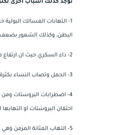
توجد كذلك أسباب اخرى لكثرة
1- التهابات المسالك البولية خ
البطن، وكذلك الشعور بضعف تدف
2- داء السكري حيث ان ارتفاع مستوى السكر في الدم احد اسباب ادرار البول وقد يكون اول اعراض الاصابة بهذا الداء.
3- الحمل وتصاب النساء بكثرة التبول في بداية الحمل نتيجة لازدياد حجم الرحم الذي يضغط بدوره على المثانة البولية.
4- اضطرابات البروستات ومن ا
احتقان البروستات او التهابها 
5- التهاب المثانة المزمن وهي