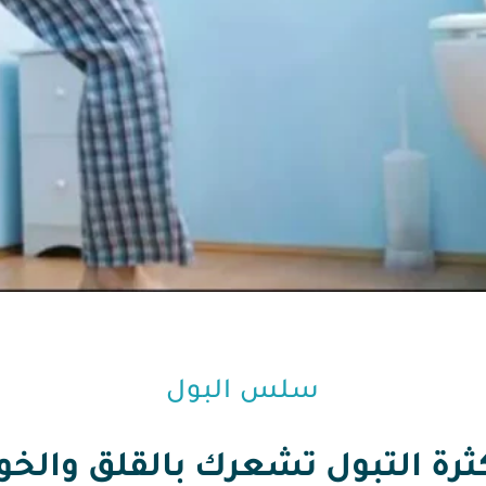
سلس البول
ثرة التبول تشعرك بالقلق والخو