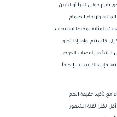
، وحيث إن الشخص العادي يفرغ حوالي ليتراً أو ليترين
لمثانة وارتخاء الصمام
لات المثانة يمكنها استيعاب
حوالي 25% إلى 50% من سعتها البولية بدون ارتفاع الضغط داخلها الذي لا يتعدى عادة 5 إلى 15سنتم. وأما إذا تجاوز
ا التي تنشأ من أعصاب الحوض
بالبول، وعندما تصل تلك الكمية إلى حوالي 75% من سعتها فإن ذلك يسبب إلحاحاً
 مع تأكيد حقيقة انهم
قل نظرا لقلة الشعور