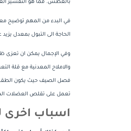
بالعطش. فما هو التفسير العل
في البدء من المهم توضيح معنى
الحاجة الى التبول بمعدل يزيد عن 8 مرات يوميا نهارا او الاستيقاظ اكثر من مره ليلا
وفي الإجمال يمكن ان تعزى ظا
والاملاح المعدنية مع قلة الت
فصل الصيف حيث يكون الطقس الح
تعمل على تقلص العضلات الملس
اسباب اخرى لك