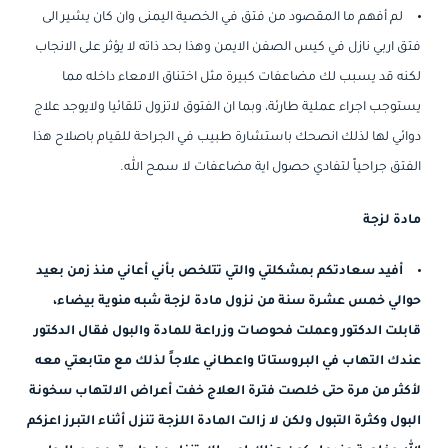
لم أفهم ما المقصود من فتق في الخصية اليمنى وان كان يشير الى
فتق اربي نازل في كيس الصفن الايمن وهذا بحد ذاته لا يؤثر على الانجاب
لكنه قد يسبب لك مضاعفات كبيرة مثل اختناق الامعاء داخله مما
يستوجب اجراء عملية طارئة، وبما ان الفتوق لاتزول تلقائيا ولايوجد علاج
دوائي لها لذلك انصحك باستشارة طبيب في الجراحة للقيام باصلاح هذا
الفتق جراحياً لتفادي حصول اية مضاعفات لا سمح الله.
مادة لزجة
أفيد سعادتكم بمشكلتي والتي تتلخص بأني أعاني منذ زمن بعيد
حوالي خمس عشرة سنة من نزول مادة لزجة شبه منوية بيضاء،
قابلت الدكتور وعملت فحوصات وزراعة للمادة والبول فقال الدكتور
عندك التهاب في البروستاتا واعطاني علاجاً لذلك مع متابعتي معه
لأكثر من مرة حتى خلصت فترة العلاج خفت أعراض الالتهاب سخونة
البول وكثرة التبول ولكن لا زالت المادة اللزجة تنزل أثناء التبرز اعزكم