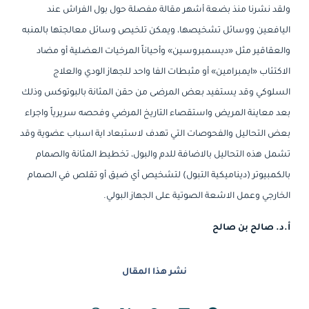
ولقد نشرنا منذ بضعة أشهر مقالة مفصلة حول بول الفراش عند
اليافعين ووسائل تشخيصها، ويمكن تلخيص وسائل معالجتها بالمنبه
والعقاقير مثل «ديسمبروسين» وأحياناً المرخيات العضلية أو مضاد
الاكتئاب «ايمبرامين» أو مثبطات الفا واحد للجهاز الودي والعلاج
السلوكي وقد يستفيد بعض المرضى من حقن المثانة بالبوتوكس وذلك
بعد معاينة المريض واستقصاء التاريخ المرضي وفحصه سريرياً واجراء
بعض التحاليل والفحوصات التي تهدف لاستبعاد اية اسباب عضوية وقد
تشمل هذه التحاليل بالاضافة للدم والبول، تخطيط المثانة والصمام
بالكمبيوتر (ديناميكية التبول) لتشخيص أي ضيق أو تقلص في الصمام
الخارجي وعمل الاشعة الصوتية على الجهاز البولي.
أ.د. صالح بن صالح
نشر هذا المقال