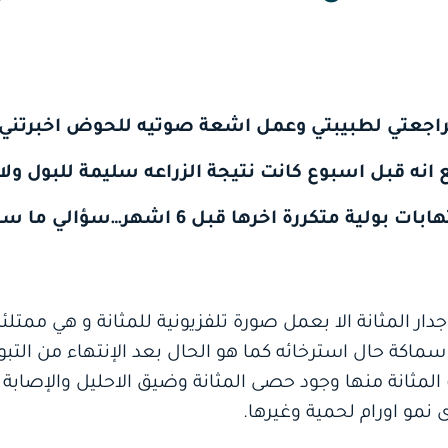
3 سنه وعند مراجعتي لطبيبتي وعمل اشعة صوتيه للحوض اخبر
نه قبل اسبوع كانت نتيجة الزراعه سليمة للبول ولا ي
اني كنت اعاني مسبقا من التهابات بولية متكر
ار المثانة الا بعمل صورة تلفزيونية للمثانة و هي ممتلئة
 سماكة حال استرخائه كما هو الحال بعد الإنتهاء من التب
مثانة منها وجود حصى المثانة وضيق الاحليل والإصابة با
ى نمو اورام لحمية وغيرها.