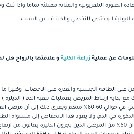
دة الصورة التلفزيونية والمثانة ممتلئة تماما واذا ثبت و
لك البولية المختص للتقصي والكشف عن السبب.
علومات عن عملية
زراعة الكلية
و علاقتها بالزواج هل لها
من على الطاقة الجنسية والقدرة على الاخصاب، وكثيرا ما
ع بداية ارتباط المريض بعمليات تنقية الدم ( الديلزة ) 
الأعراض الواضحة للعجز الجنسي في حوالي 60-80% منهم ويعزى ذل
ة في الدم، ولا يعود هذا الانخفاض إلى مستواه الطبيعي
الدليزة ) وقد دلت الأبحاث على ان 50% من المرضى الذين يجرون الدليزة ي