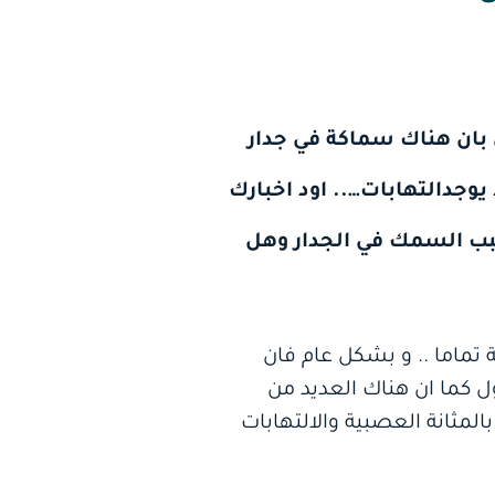
تني بان هناك سماكة في جدار
وجدالتهابات….. اود اخبارك
رة اخرها قبل 6 اشهر…سؤالي ما سبب السمك في الجدار وهل
 تماما .. و بشكل عام فان
ول كما ان هناك العديد من
لمثانة العصبية والالتهابات