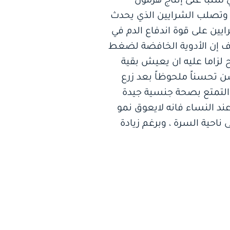
غدة النخامية LH , و FSH الذي يؤثر بالتالي سلبا على إنتاج هرمون
 وتصلب الشرايين الذي يحدث
 Chronic Renal Dialysis ويؤثر تصلب الشرايين على قوة اندفاع الدم في
ف إن الأدوية الخافضة لضغط
 لزاما عليه ان يعيش بقية
سن تحسناً ملحوظاً بعد زرع
التمتع بصحة جنسية جيدة
عند النساء فانه لايعوق نمو
ناحية السرة ، وبرغم زيادة