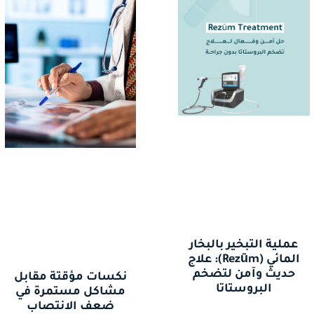
عملية التبخير بالبخار
المائي (Rezūm): علاج
حديث وآمن لتضخم
نكسات مؤقتة مقابل
البروستاتا
مشاكل مستمرة في
ضعف الانتصاب