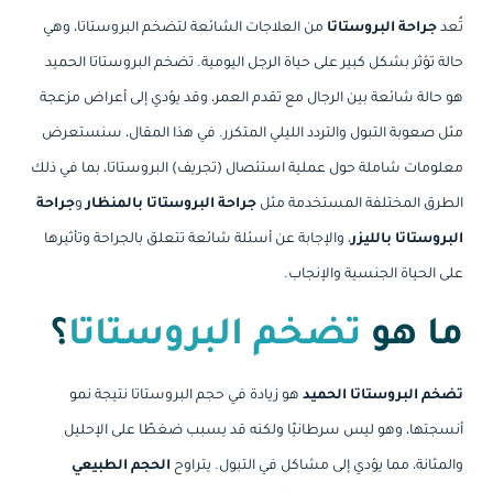
تُعد
جراحة البروستاتا
من العلاجات الشائعة لتضخم البروستاتا، وهي
حالة تؤثر بشكل كبير على حياة الرجل اليومية. تضخم البروستاتا الحميد
هو حالة شائعة بين الرجال مع تقدم العمر، وقد يؤدي إلى أعراض مزعجة
مثل صعوبة التبول والتردد الليلي المتكرر. في هذا المقال، سنستعرض
معلومات شاملة حول عملية استئصال (تجريف) البروستاتا، بما في ذلك
الطرق المختلفة المستخدمة مثل
جراحة البروستاتا بالمنظار
و
جراحة
البروستاتا بالليزر
، والإجابة عن أسئلة شائعة تتعلق بالجراحة وتأثيرها
على الحياة الجنسية والإنجاب.
ما هو
تضخم البروستاتا
؟
تضخم البروستاتا الحميد
هو زيادة في حجم البروستاتا نتيجة نمو
أنسجتها، وهو ليس سرطانيًا ولكنه قد يسبب ضغطًا على الإحليل
والمثانة، مما يؤدي إلى مشاكل في التبول. يتراوح
الحجم الطبيعي