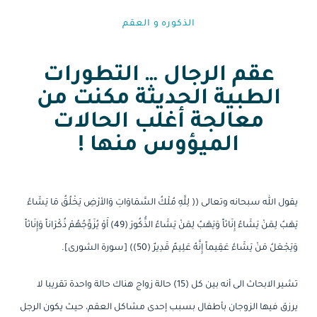
الذكوره و العقم⁩
عقم الرجال … التطورات
الطبية الحديثة مكنت من
معالجة أغلب الحالات
الميؤوس منها !
يقول الله سبحانه وتعالى (( لِلَّهِ مُلْكُ السَّمَاوَاتِ وَالأرْضِ يَخْلُقُ مَا يَشَاءُ
يَهَبُ لِمَنْ يَشَاءُ إِنَاثاً وَيَهَبُ لِمَنْ يَشَاءُ الذُّكُورَ (49) أَوْ يُزَوِّجُهُمْ ذُكْرَاناً وَإِنَاثاً
وَيَجْعَلُ مَنْ يَشَاءُ عَقِيماً إِنَّهُ عَلِيمٌ قَدِيرٌ (50)) [سورة الشورى].
تشير الابحاث الى أنه بين كل (15) حالة زواج هناك حالة واحدة تقريبا لا
يرزق فيها الزوجان بأطفال بسبب إحدى مشاكل العقم، حيث يكون الرجل