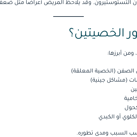
رمون التستوستيرون. وقد يلاحظ المريض أعراضًا مثل ضعف
ر الخصيتين؟
من أبرزها:
س الصفن (الخصية المعلقة)
ت (مشاكل جينية)
ين
خامية
كحول
كلوي أو الكبدي
حسب السبب ومدى تطوره.