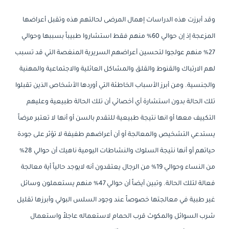
وقد أبرزت هذه الدراسات إهمال المرضى لحالتهم هذه وتقبل أعراضها
المزعجة إذ إن حوالي 60% منهم فقط استشاروا طبيباً بسببها وحوالي
27% منهم عولجوا لتحسين أعراضهم السريرية المنغصة التي قد تسبب
لهم الارتباك والقنوط والقلق والمشاكل العائلية والاجتماعية والمهنية
والجنسية. ومن أبرز الأسباب الخاطئة التي أوردها الأشخاص الذين تقبلوا
تلك الحالة بدون استشارة أي أخصائي أن تلك الحالة طبيعية وعليهم
التكييف معها أو انها نتيجة طبيعية للتقدم بالسن أو أنها لا تعتبر مرضاً
يستدعي التشخيص والمعالجة أو أن أعراضهم طفيفة لا تؤثر على جودة
حياتهم أو أنها نتيجة السلوك والنشاطات اليومية ناهيك أن حوالي 28%
من النساء وحوالي 19% من الرجال يعتقدون أنه لايوجد حالياً أية معالجة
فعالة لتلك الحالة. وتبين أيضاً أن حوالي 47% منهم يستعملون وسائل
غير طبية في معالجتها خصوصاً عند وجود السلس البولي وأبرزها تقليل
شرب السوائل والمكوث قرب الحمام لاستعماله عاجلاً واستعمال