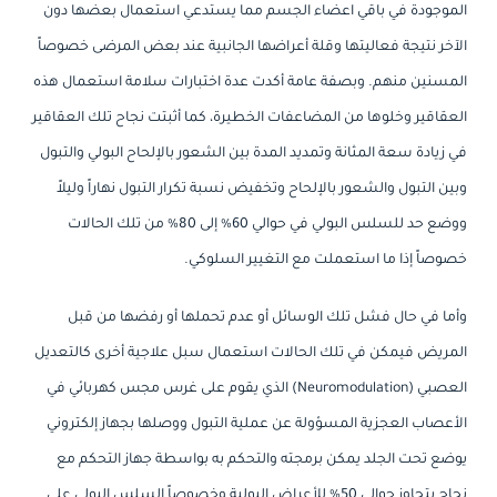
الموجودة في باقي اعضاء الجسم مما يستدعي استعمال بعضها دون
الآخر نتيجة فعاليتها وقلة أعراضها الجانبية عند بعض المرضى خصوصاً
المسنين منهم. وبصفة عامة أكدت عدة اختبارات سلامة استعمال هذه
العقاقير وخلوها من المضاعفات الخطيرة، كما أثبتت نجاح تلك العقاقير
في زيادة سعة المثانة وتمديد المدة بين الشعور بالإلحاح البولي والتبول
وبين التبول والشعور بالإلحاح وتخفيض نسبة تكرار التبول نهاراً وليلاً
ووضع حد للسلس البولي في حوالي 60% إلى 80% من تلك الحالات
خصوصاً إذا ما استعملت مع التغيير السلوكي.
وأما في حال فشل تلك الوسائل أو عدم تحملها أو رفضها من قبل
المريض فيمكن في تلك الحالات استعمال سبل علاجية أخرى كالتعديل
العصبي (Neuromodulation) الذي يقوم على غرس مجس كهربائي في
الأعصاب العجزية المسؤولة عن عملية التبول ووصلها بجهاز إلكتروني
يوضع تحت الجلد يمكن برمجته والتحكم به بواسطة جهاز التحكم مع
نجاح يتجاوز حوالي 50% للأعراض البولية وخصوصاً السلس البولي على