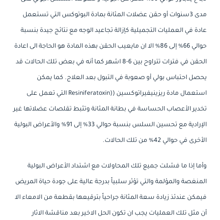
مدى 3سنوات أو حقن عضلات المثانة بمادة البوتوكس التي تستعمل
عادة في العمليات التجميلية كإزالة تجاعيد الوجه مع نتائج جيدة بنسبة
حوالي 66% إلى 86% الا ان مايعيب الحقن بهذه المادة هو الحاجة الى اعادة
الحقن في فترات تتراوح بين 6-8 اشهر كما أنه في بعض تلك الحالات قد
يحصل احتباس بولي أو صعوبة في التبول بعد العلاج. كما يمكن
استعمال مادة ريزينيفيراتوكسين ((Resiniferatoxin التي تعمل على
تخدير الأعصاب الحساسة في بطانة المثانة وتثبط تقلصات عضلاتها غير
الإرادية مع تحسين السلس بنسبة حوالي 33% إلى 91% والأعراض البولية
الأخرى في حوالي 42% من تلك الحالات.
وأما إذا ما فشلت جميع تلك المحاولات مع اشتداد الأعراض البولية
المنغصة والمؤلمة والتي تؤثر سلبياً بدرجة عالية على جودة حياة المريض
فيمكن عندئذ زيادة سعة المثانة جراحياً بترقيعها بقطعة من الامعاء الا
أن مثل تلك العمليات يجب ان تكون الحل الاخير بعد مناقشة الاثار