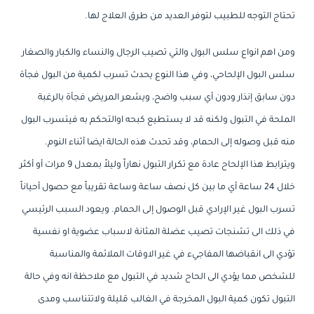
تحتاج التوجه للطبيب لتوفر العديد من طرق العلاج لها.
ومن اهم انواع سلس البول والتي تصيب الرجال والنساء والكبار والصغار
سلس البول الإلحاحي، وفي هذا النوع يحدث تسرب لكمية من البول فجأة
دون سابق إنذار ودون أي سبب واضح، ويشعر المريض فجأة بالرغبة
الملحة في التبول ولكنه قد لا يستطيع كبحه اوالتحكم به فيتسرب البول
منه قبل وصوله إلى الحمام، وقد تحدث هذه الحالة ايضا أثناء النوم.
ويترابط هذا الإلحاح عادة مع تكرار التبول نهاراً وليلاً بمعدل 9 مرات أو أكثر
خلال 24 ساعة أي ما بين كل نصف ساعة وساعة تقريباً مع حصول أحياناً
تسرب البول غير الإرادي قبل الوصول إلى الحمام. ويعود السبب الرئيسي
في ذلك الى تشنجات تصيب عضلة المثانة لاسباب عضوية او نفسية
تؤدي الى انقباضها المفاجيء في غير الاوقات الملائمة والمناسبة
للشخص مما يؤدي الى الحاح شديد في التبول مع ملاحظة انه وفي حالة
التبول تكون كمية البول المخرجة في الغالب قليلة ولاتتناسب ومدى