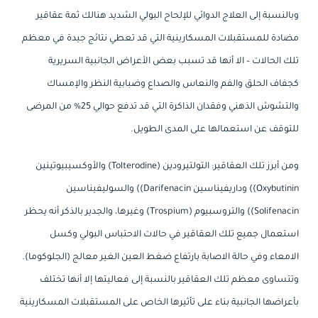
وبالنسبة إلى العلاج الدوائي للإلحاح البولي الشديد هنالك ثمة عقاقير
مضادة للمستقبلات المسكارينية التي قد تعطي نتائج جيدة في معظم
تلك الحالات – الا أنها قد تسبب بعض الأعراض الجانبية السريرية
كجفاف الحلق والفم والنعاس والصداع وضبابية النظر والإمساك
والتشوش الذهني وفقدان الذاكرة التي قد تدفع حوالي 25% من المرضى
للتوقف عن استعمالها على المدى الطويل.
ومن أبرز تلك العقاقير: التولتيرودين (Tolterodine) والأوكسيبيوتينين
Oxybutinin)) وداريفيناسين Darifenacin)) والسوليفيناسين
Solifenacin)) والتروسبيوم (Trospium) وغيرها، والجدير بالذكر أنه يحظر
استعمال جميع تلك العقاقير في حالات الاحتباس البولي وكسل
الامعاء وفي حالة الاصابة بارتفاع ضغط العين الغير معالج (الجلوكوما).
وتتساوى معظم تلك العقاقير بالنسبة إلى فعاليتها إلا أنها تختلف
بأعراضها الجانبية بناء على تأثيرها الخاص على المستقبلات المسكارينية