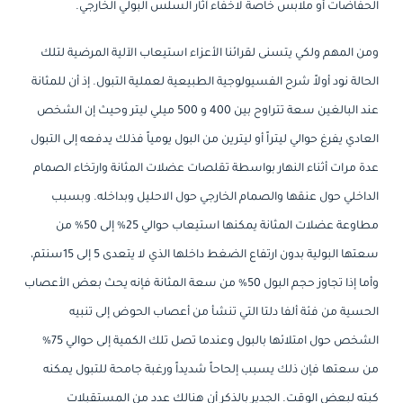
الحفاضات أو ملابس خاصة لاخفاء آثار السلس البولي الخارجي.
ومن المهم ولكي يتسنى لقرائنا الأعزاء استيعاب الآلية المرضية لتلك
الحالة نود أولاً شرح الفسيولوجية الطبيعية لعملية التبول. إذ أن للمثانة
عند البالغين سعة تتراوح بين 400 و 500 ميلي ليتر وحيث إن الشخص
العادي يفرغ حوالي ليتراً أو ليترين من البول يومياً فذلك يدفعه إلى التبول
عدة مرات أثناء النهار بواسطة تقلصات عضلات المثانة وارتخاء الصمام
الداخلي حول عنقها والصمام الخارجي حول الاحليل وبداخله. وبسبب
مطاوعة عضلات المثانة يمكنها استيعاب حوالي 25% إلى 50% من
سعتها البولية بدون ارتفاع الضغط داخلها الذي لا يتعدى 5 إلى 15سنتم،
وأما إذا تجاوز حجم البول 50% من سعة المثانة فإنه يحث بعض الأعصاب
الحسية من فئة ألفا دلتا التي تنشأ من أعصاب الحوض إلى تنبيه
الشخص حول امتلائها بالبول وعندما تصل تلك الكمية إلى حوالي 75%
من سعتها فإن ذلك يسبب إلحاحاً شديداً ورغبة جامحة للتبول يمكنه
كبته لبعض الوقت. الجدير بالذكر أن هنالك عدد من المستقبلات