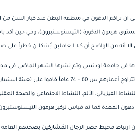
لى ان تراكم الدهون في منطقة البطن عند كبار السن من ا
ى هرمون الذكورة (التيستوستيرون)، وفي حين أكد باحث
الا أنه من الواضح أن كلا العاملين يُشكلان خطراً على ص
والشيخوخة، 598 رجلاً دنماركياً تتراوح أعمارهم بين 60 – 74 عا
اط الفيزيائي، الألم، النشاط الاجتماعي والصحة العقل
دهون المعدة كما تم قياس تركيز هرمون التيستوستيرون
ن ارتباط محيط خصر الرجال المُشاركين بصحتهم العامة وج