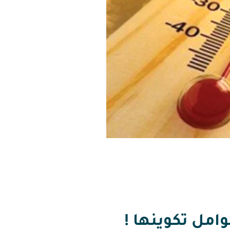
امل تكوينها !