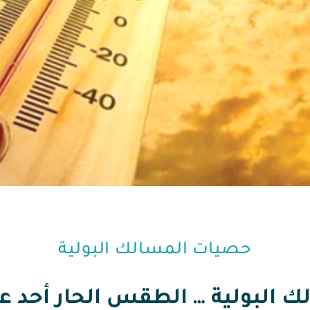
حصيات المسالك البولية
البولية … الطقس الحار أحد عو