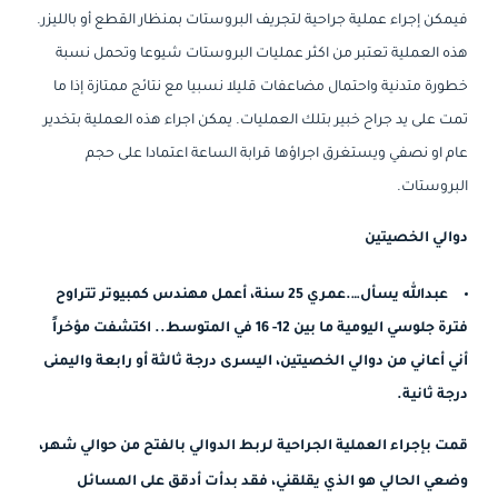
فيمكن إجراء عملية جراحية لتجريف البروستات بمنظار القطع أو بالليزر.
هذه العملية تعتبر من اكثر عمليات البروستات شيوعا وتحمل نسبة
خطورة متدنية واحتمال مضاعفات قليلا نسبيا مع نتائج ممتازة إذا ما
تمت على يد جراح خبير بتلك العمليات. يمكن اجراء هذه العملية بتخدير
عام او نصفي ويستغرق اجراؤها قرابة الساعة اعتمادا على حجم
البروستات.
دوالي الخصيتين
عبدالله يسأل….عمري 25 سنة، أعمل مهندس كمبيوتر تتراوح
فترة جلوسي اليومية ما بين 12- 16 في المتوسط.. اكتشفت مؤخراً
أني أعاني من دوالي الخصيتين، اليسرى درجة ثالثة أو رابعة واليمنى
درجة ثانية.
قمت بإجراء العملية الجراحية لربط الدوالي بالفتح من حوالي شهر،
وضعي الحالي هو الذي يقلقني، فقد بدأت أدقق على المسائل