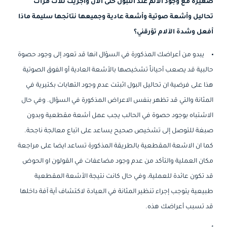
صغيرة مع وجود الألم عند التبول حتى الآن وأجريت ثلاث مرات
تحاليل وأشعة صوتية وأشعة عادية وجميعها نتائجها سليمة ماذا
أفعل وشدة الآلام تؤرقني؟
يبدو من أعراضك المذكورة في السؤال انها قد تعود إلى وجود حصوة
حالبية قد يصعب أحياناً تشخيصها بالأشعة العادية أو الفوق الصوتية
هذا على فرضية ان تحاليل البول اثبتت عدم وجود التهابات بكتيرية في
المثانة والتي قد تظهر بنفس الاعراض المذكورة في السؤال. وفي حال
الاشتباه بوجود حصوة في الحالب يجب عمل أشعة مقطعية وبدون
صبغة للتوصل إلى تشخيص صحيح يساعد على اتباع معالجة ناجحة.
كما ان الاشعة المقطعية بالطريقة المذكورة تساعد ايضا على مراجعة
مكان العملية والتأكد من عدم وجود مضاعفات في القولون او الحوض
قد تكون عائدة للعملية، وفي حال كانت نتيجة الأشعة المقطعية
طبيعية يتوجب إجراء تنظير المثانة في العيادة لاكتشاف أية آفة داخلها
قد تسبب أعراضك هذه.