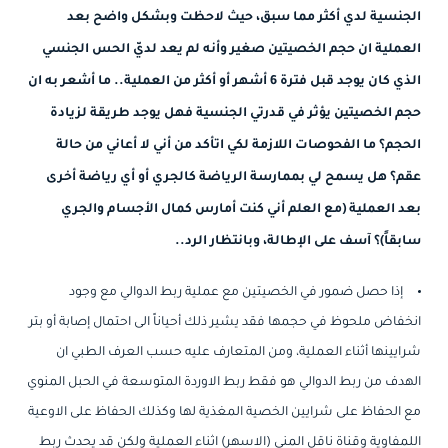
الجنسية لدي أكثر مما سبق، حيث لاحظت وبشكل واضح بعد
العملية ان حجم الخصيتين صغير وأنه لم يعد لديّ الحس الجنسي
الذي كان يوجد قبل فترة 6 أشهر أو أكثر من العملية.. ما أشعر به ان
حجم الخصيتين يؤثر في قدرتي الجنسية فهل يوجد طريقة لزيادة
الحجم؟ ما الفحوصات اللازمة لكي اتأكد من أني لا أعاني من حالة
عقم؟ هل يسمح لي بممارسة الرياضة كالجري أو أي رياضة أخرى
بعد العملية (مع العلم أني كنت أمارس كمال الأجسام والجري
سابقاً)؟ آسف على الإطالة، وبانتظار الرد..
إذا حصل ضمور في الخصيتين مع عملية ربط الدوالي مع وجود
انخفاض ملحوظ في حجمها فقد يشير ذلك أحياناً الى احتمال إصابة أو بتر
شرايينها أثناء العملية، ومن المتعارف عليه حسب العرف الطبي ان
الهدف من ربط الدوالي هو فقط ربط الاوردة المتوسعة في الحبل المنوي
مع الحفاظ على شرايين الخصية المغذية لها وكذلك الحفاظ على الاوعية
اللمفاوية وقناة ناقل المني (الاسهر) اثناء العملية ولكن قد يحدث ربط