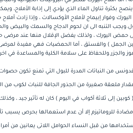
 أما أملاح اليورك فتكثر في البروتينات الحيوانية والنباتي
صح بكثرة تناول الماء الذي يؤدي إلى إذابة الأملاح، ويمكن
اليورك وفوار إبيماج لأملاح الأوكسالات ، وإذا زادت أملا
ل.ويجب التنبه الى ان لحوم الدجاج والسمك والبيض والح
ى حمض اليورك ، ولذلك يفضل الإقلال منها عند مرضى ح
ين الجمل ) والفستق ، أما الحمضيات فهي مفيدة لمرضى
وز والجزر.وللحفاظ على سلامة الكلية والمساعدة في اخرا
قدونس من النباتات المدرة للبول التي تمنع تكون حصوات ا
ار ملعقة صغيرة من الجذور الجافة للنبات لكوب من ا
كوبين إلى ثلاثة أكواب في اليوم ) كان له تأثير جيد ، وكذل
مضادة للروماتيزم إلا أن عدم استعمالها بحرص يسبب تأثي
تخدامها من قبل النساء الحوامل اللاتى يعانين من أمراض