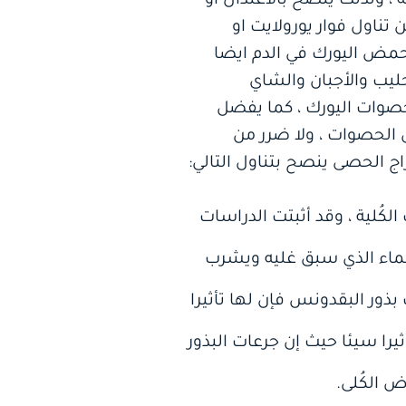
ة ، ولذلك ينصح بالاعتدال أو
 تناول فوار يورولايت او
ح حمض اليورك في الدم ايضا
ليب والأجبان والشاي
صوات اليورك ، كما يفضل
 الحصوات ، ولا ضرر من
ج الحصى ينصح بتناول التالي:
لكُلية ، وقد أثبتت الدراسات
لماء الذي سبق غليه ويشرب
ك بذور البقدونس فإن لها تأثيرا
را سيئا حيث إن جرعات البذور
 الكُلى.