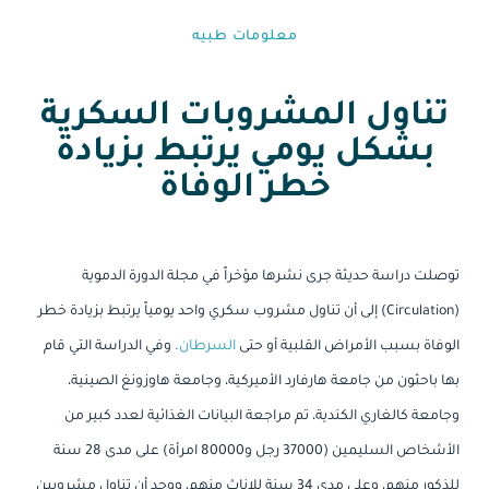
معلومات طبيه⁩
تناول المشروبات السكرية
بشكل يومي يرتبط بزيادة
خطر الوفاة
توصلت دراسة حديثة جرى نشرها مؤخراً في مجلة الدورة الدموية
(Circulation) إلى أن تناول مشروب سكري واحد يومياً يرتبط بزيادة خطر
الوفاة بسبب الأمراض القلبية أو حتى
السرطان
. وفي الدراسة التي قام
بها باحثون من جامعة هارفارد الأميركية، وجامعة هاوزونغ الصينية،
وجامعة كالغاري الكندية، تم مراجعة البيانات الغذائية لعدد كبير من
الأشخاص السليمين (37000 رجل و80000 امرأة) على مدى 28 سنة
للذكور منهم، وعلى مدى 34 سنة للإناث منهم، ووجد أن تناول مشروبين