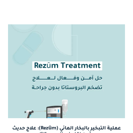
عملية التبخير بالبخار المائي (Rezūm): علاج حديث