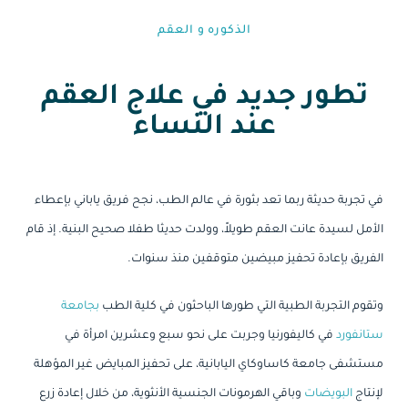
الذكوره و العقم⁩
تطور جديد في علاج العقم
عند النساء
في تجربة حديثة ربما تعد بثورة في عالم الطب، نجح فريق ياباني بإعطاء
الأمل لسيدة عانت العقم طويلاً، وولدت حديثا طفلا صحيح البنية. إذ قام
الفريق بإعادة تحفيز مبيضين متوقفين منذ سنوات.
وتقوم التجربة الطبية التي طورها الباحثون في كلية الطب
بجامعة
ستانفورد
في كاليفورنيا وجربت على نحو سبع وعشرين امرأة في
مستشفى جامعة كاساوكاي اليابانية، على تحفيز المبايض غير المؤهلة
لإنتاج
البويضات
وباقي الهرمونات الجنسية الأنثوية، من خلال إعادة زرع