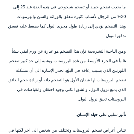
ما يحدث تضخم حميد أو تضخم شيخوخي في هذه الغدة عند 25 إلى
30% من الرجال لأسباب كثيرة تتعلق بالوراثة والسن والهرمونات
وهذا التضخم يؤدي إلى زيادة طول مجرى البول كما يضغط عليه فيعيق
تدفق التبول.
ومن الناحية التشريحية فإن هذا التضخم هو عبارة عن ورم ليفي ينشأ
غالباً في الجزء الأوسط من غدة البروستات ويشبه إلى حد كبير تضخم
اللوزتين الذي يسبب إعاقة في البلع. تجدر الإشارة الى أن مشكلة
تضخم البروستات لها شقان الأول هو التضخم ذاته أو زيادة حجم العائق
الذي يمنع نزول البول، والشق الثاني وجود احتقان وانقباضات في
البروستات تعيق نزول البول.
تأثير سلبي على حياة الإنسان:
تتباين أعراض تضخم البروستات وتختلف من شخص الى آخر لكنها في