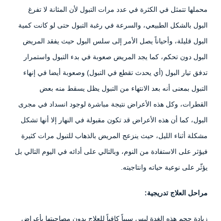
محملها تتمثل في الكثرة في عدد مرات التبول لأن المثانة لا تفرغ
البول بالشكل الطبيعي، والسرعة في رغبة التبول حتى لو كانت كمية
البول قليلة، وأحياناً يصل الأمر إلى سلس البول حيث يفقد المريض
البول دون تحكم، كما يجد المريض صعوبة في بدء التبول واستمرار
تدفق تيار البول (أي يحدث تقطع في التبول) وصعوبة أيضا في إنهاء
التبول بمعنى أنه بعد الانتهاء من التبول يظل يسقط منه بعض
القطرات، وكل هذه الأعراض نتيجة مباشرة لوجود انسداد في مجرى
البول، كما أن هذه الأعراض قد تكون مقبولة في النهار إلا أنها تشكل
مشكلة أثناء الليل، حيث ينزعج المريض بالذهاب للتبول مرات كثيرة
فيؤثر على الاستفادة من النوم، وبالتالي على أدائه في اليوم التالي بل
يؤثّر على نوعية حياته وانتاجيته.
مراحل العلاج تدريجية:
زيادة حجم هذه الغدة ليس سبباً كافياً للعلاج بدون مصاحبتها بأعراض