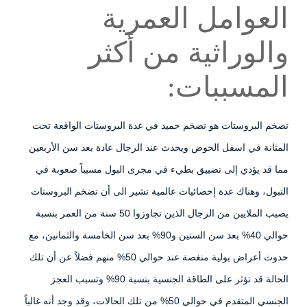
العوامل العمرية
والوراثية من أكثر
المسببات:
تضخم البروستات هو تضخم حميد في غدة البروستات الواقعة تحت
المثانة في اسفل الحوض ويحدث عند الرجال عادة بعد سن الأربعين
مما قد يؤدي إلى تضييق بطيء في مجرى البول مسبباً صعوبة في
التبول، وهناك عدة إحصائيات عالمية تشير الى أن تضخم البروستات
يصيب الملايين من الرجال الذين تجاوزوا 50 سنة من العمر بنسبة
حوالي 40% بعد سن الستين و90% بعد سن الخامسة والثمانين، مع
حدوث أعراض بولية منغصة عند حوالي 50% منهم فضلاً عن أن تلك
الحالة قد تؤثر على الطاقة الجنسية بنسبة 90% وتسبب العجز
الجنسي المتقدم في حوالي 50% من تلك الحالات، وقد وجد أنه غالباً