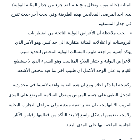
المثانة (حالة موت وتحلل ينتج عنه فقد جزء من جدار المثانة البولية)
لدى احد المرضى المعالجين بهذه الطريقة وفي بحث آخر حدث تقرح
في جدار المستقيم.
يجب ملاحظة أن الأعراض البولية الناتجة من اضطرابات
البروستات او اعتلالات المثانة متقاربة الى حد كبير، وهو الأمر الذي
يؤكد أهمية مراجعة طبيب المسالك البولية المختص لتحديد سبب
الأعراض البولية واختيار العلاج المناسب وهو الشيء الذي لا يستطيع
القيام به على الوجه الأكمل اي طبيب آخر بما فية مختص الأشعة.
وكنتيجة لما ذكر اعلاه ومع ان هذه التقنية واعدة لاسيما في محدودية
التدخل الطبي على جسم المريض ومعدل السلامة المرتفع على المدى
القريب الا انها يجب ان تعتبر تقنية مبدئية وفي مراحل التجارب البحثية
ولا يجب تعميمها بشكل واسع إلا بعد التأكد من فعاليتها وقياس الآثار
الجانبية الملحقة بها على المدى البعيد.