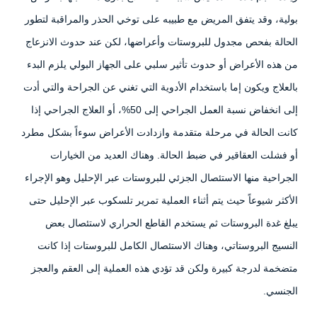
بولية، وقد يتفق المريض مع طبيبه على توخي الحذر والمراقبة لتطور
الحالة بفحص مجدول للبروستات وأعراضها، لكن عند حدوث الانزعاج
من هذه الأعراض أو حدوث تأثير سلبي على الجهاز البولي يلزم البدء
بالعلاج ويكون إما باستخدام الأدوية التي تغني عن الجراحة والتي أدت
إلى انخفاض نسبة العمل الجراحي إلى 50%، أو العلاج الجراحي إذا
كانت الحالة في مرحلة متقدمة وازدادت الأعراض سوءاً بشكل مطرد
أو فشلت العقاقير في ضبط الحالة. وهناك العديد من الخيارات
الجراحية منها الاستئصال الجزئي للبروستات عبر الإحليل وهو الإجراء
الأكثر شيوعاً حيث يتم أثناء العملية تمرير تلسكوب عبر الإحليل حتى
يبلغ غدة البروستات ثم يستخدم القاطع الحراري لاستئصال بعض
النسيج البروستاتي، وهناك الاستئصال الكامل للبروستات إذا كانت
متضخمة لدرجة كبيرة ولكن قد تؤدي هذه العملية إلى العقم والعجز
الجنسي.