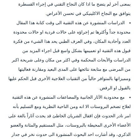
بمعنى آخر لم يتضح ما اذا كان النجاح التقني في إجراء القسطرة
يتوافق مع النجاح الاكلينيكي في تحسن الأعراض.
الدراسات المنشورة عن هذه التقنية الى وقت كتابة هذا المقال
محدودة جداً وأكثرها تم إجراؤه على حالات فردية او حالات محدودة
العدد وأحادية المكان، وفي العرف الطبي يحد هذا الشيء من فكرة
قبول هذه التقنية او تعميمها بشكل واسع قبل اجراء المزيد من
الدراسات والأبحاث المحكمة وفي اكثر من مكان وعلى شريحة اكبر
من المرضى مع متابعة نتائجها على المدى البعيد ومقارنة فعاليتها
ومميزاتها بالمتوافر حالياً من التقنيات العلاجية الأخرى قبل الحكم عليها
بالقبول او الرفض.
مع محدودية الآثار الجانبية والمضاعفات المنشورة عن هذه التقنية
لعلاج تضخم البروستات الا انه ومن الناحية النظرية ومع التسليم بأنه
امر نادر الحدوث فإن اقفال الشريان الخاطئ قد يحدث آثاراً بالغة على
الأعضاء الأخرى المحيطة بالبروستات، مثل المستقيم والمثانة والعضو
الذكري، وقد أشارت احد البحوث المنشورة الى حدوث نخر في جدار