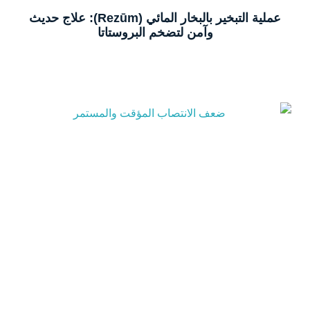
عملية التبخير بالبخار المائي (Rezūm): علاج حديث
وآمن لتضخم البروستاتا