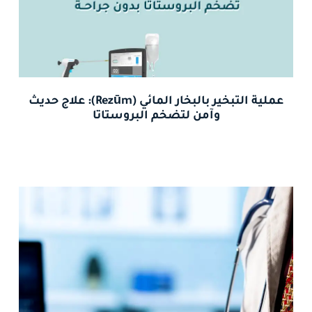
عملية التبخير بالبخار المائي (Rezūm): علاج حديث
وآمن لتضخم البروستاتا