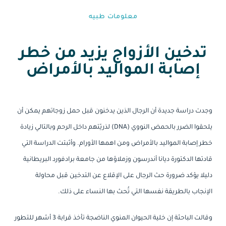
معلومات طبيه⁩
تدخين الأزواج يزيد من خطر
إصابة المواليد بالأمراض
وجدت دراسة جديدة أن الرجال الذين يدخنون قبل حمل زوجاتهم يمكن أن
يلحقوا الضرر بالحمض النووي (DNA) لذريّتهم داخل الرحم وبالتالي زيادة
خطر إصابة المواليد بالأمراض ومن اهمها الأورام. وأثبتت الدراسة التي
قادتها الدكتورة ديانا أندرسون وزملاؤها من جامعة برادفورد البريطانية
دليلا يؤكد ضرورة حث الرجال على الإقلاع عن التدخين قبل محاولة
الإنجاب بالطريقة نفسها التي تُحث بها النساء على ذلك.
وقالت الباحثة إن خلية الحيوان المنوي الناضجة تأخذ قرابة 3 أشهر للتطور