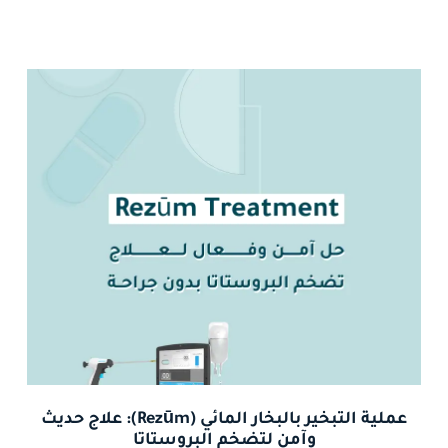
عملية التبخير بالبخار المائي (Rezūm): علاج حديث
وآمن لتضخم البروستاتا