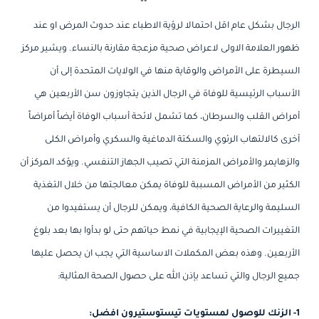
الرجال بشكل عام اقل احتمالا لرؤية الاطباء عند حدوث المرض او عند
ظهور العلامة الاولى لاعراض صحية مزعجة مقارنة بالنساء. ويشير مركز
السيطرة على الأمراض والوقاية منها في الولايات المتحدة إلى أن
الأسباب الرئيسية للوفاة في الرجال الذين يتجاوزون سن الأربعين هي
أمراض القلب والسرطان، كما تشمل لائحة أسباب الوفاة أيضاً أمراضاً
أخرى كالالتهاب الرئوي والسكتة الدماغية والسكري وأمراض الكلى
والزهايمر والأمراض المزمنة التي تصيب الجهاز التنفسي. ويؤكد المركز أن
الكثير من الأمراض المسببة للوفاة يمكن معالجتها من خلال التغذية
السليمة والرعاية الصحية الكافية، ويمكن للرجال أن يستفيدوا من
التغييرات الصحية الإيجابية في نمط حياتهم حتى لو بدأوا بها بعد بلوغ
الأربعين. وهذه بعض المكملات الاساسية التي يجب ان يحصل عليها
جميع الرجال والتي تساعد بإذن الله على حصول الصحة المثالية:
1- الزنك للوصول لمستويات تيستوستيرون افضل: