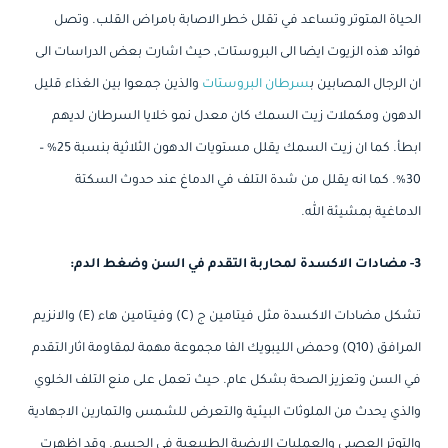
الحياة المتوتر وتساعد في تقلل خطر الاصابة بامراض القلب. وتصل
فوائد هذه الزيوت ايضا الى البروستات, حيث اشارت بعض الدراسات الى
ان الرجال المصابين ب
سرطان البروستات
والذين جمعوا بين الغذاء قليل
الدهون ومكملات زيت السمك كان معدل نمو خلايا السرطان لديهم
ابطأ. كما ان زيت السمك يقلل مستويات الدهون الثلاثية بنسبة 25% –
30%. كما انه يقلل من شدة التلف في الدماغ عند حدوث السكتة
الدماغية بمشيئة الله.
3- مضادات الاكسدة لمحاربة التقدم في السن وضغط الدم:
تشكل مضادات الاكسدة مثل فيتامين ج (C) وفيتامين هاء (E) والانزيم
المرافق (Q10) وحمض الليبويك الفا مجموعة مهمة لمقاومة اثار التقدم
في السن وتعزيز الصحة بشكل عام. حيث تعمل على منع التلف الخلوي
والذي يحدث من الملوثات البيئية والتعرض للشمس والتمارين الاجهادية
والتوتر العصبي والعمليات الايضية الطبيعية في الجسم. وقد اظهرت