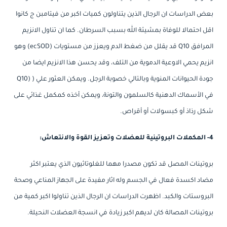
بعض الدراسات ان الرجال الذين يتناولون كميات اكبر من فيتامبن ج كانوا
اقل احتمالا للوفاة بمشيئة الله بسبب السرطان. كما ان تناول الانزيم
المرافق Q10 قد يقلل من ضغط الدم ويعزز من مستويات (ecSOD) وهو
انزيم يحمي الاوعية الدموية من التلف، وقد يحسن هذا الانزيم ايضا من
جودة الحيوانات المنوية وبالتالي خصوبة الرجل. ويمكن العثور علي ( (Q10
في الأسماك الدهنية كالسلمون والتونة، ويمكن أخذه كمكمل غذائي على
شكل رذاذ أو كبسولات أو أقراص.
4- المكملات البروتينية للعضلات وتعزيز القوة والانتعاش:
بروتينات المصل قد تكون مصدرا مهما للغلوتاثيون الذي يعتبر اكثر
مضاد اكسدة فعال في الجسم وله اثار مفيدة على الجهاز المناعي وصحة
البروستات والكبد. اظهرت الدراسات ان الرجال الذين تناولوا اكبر كمية من
بروتينات المصالة كان لديهم اكبر زيادة في انسجة العضلات النحيلة.