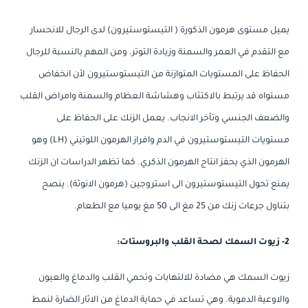
يميل مستوى هرمون الذكورة ( التيستوستيرون) لدى الرجال للانحسار
مع التقدم في العمر والسمنة وزيادة التوتر. ومن المهم بالنسبة للرجال
الحفاظ على المستويات المتوازنة من التيستوستيرون لأن انخفاض
مستواه قد يرتبط بالاكتئاب وهشاشة العظام والسمنة وامراض القلب
والضعف الجنسي وتأخر الانجاب. يعمل الزنك على الحفاظ على
مستويات التيستوستيرون في الدم وافراز الهرمون اللوتيني (LH) وهو
الهرمون الذي يحفز انتاج الهرمون الذكري. كما تظهر الدراسات ان الزنك
يمنع تحول التيستوستيرون الى استروجين (هرمون الانوثة). ينصح
بتناول جرعات زنك من 25 مغ الى 50 مغ يوميا مع الطعام.
2- زيوت السمك لصحة القلب والبروستات:
زيوت السمك هي مضادة للالتهابات وتحمي القلب والدماغ والعيون
والاوعية الدموية. وهي تساعد في حماية الدماغ من الاثار الضارة لنمط