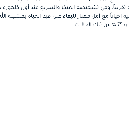
الثة والرابعة بمعدل نحو 4 % تقريباً. وفي تشخيصه المبكر والسريع عند أول
لات.