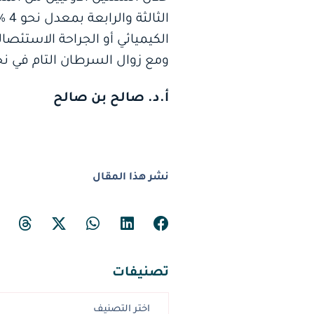
الث
ومع زوال السرطان التام في نحو 75 % من تلك الحا
أ.د. صالح بن صالح
نشر هذا المقال
تصنيفات