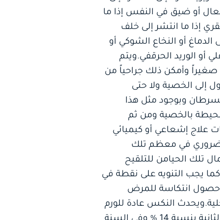
عال أو ضيق في النفس إذا ما
قري إذا ما انتشر إلى خلف
لدماغ أو النخاع الشوكي أو
 أو الوريد الحرقفي.ويتم
غيراً وأمكن ذلك جراحياً من
ل إلى الخصية ولا حتى
لسرطان وبوجود مثل هذا
محيطة بالخصية ومن ثم
ت علاج إشعاعي أو كيميائي
 الضروري في معظم تلك
ال تلك الحيامن للتلقيح
كما يجب التنويه على نقطة في
دي حصول انتكاسة للمرض
 معالجة تدخلية.ويحدث النكس عادة للورم
خلال السنتين الأوليين من المتابعة مع بروزه في السنة الأولى بنسبة 86 % وفي السنة الثانية بنسبة 14 % وفي السنة