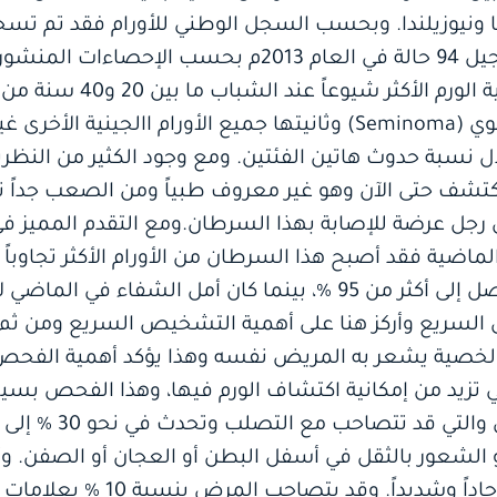
المملكة.ويعتبر سرطان الخصية
أولاها السيمينوما أو الورم المنوي (Seminoma) وثانيتها جميع الأورام االجينية ا
Nonse) مع تعادل نسبة حدوث هاتين الفئتين. ومع وجود الكثير من ا
كتشف حتى الآن وهو غير معروف طبياً ومن الصعب جداً 
 رجل عرضة للإصابة بهذا السرطان.ومع التقدم المميز في
ضية فقد أصبح هذا السرطان من الأورام الأكثر تجاوباً
 السريع وأركز هنا على أهمية التشخيص السريع ومن ثم
خصية يشعر به المريض نفسه وهذا يؤكد أهمية الفحص ا
تي تزيد من إمكانية اكتشاف الورم فيها، وهذا الفحص بسي
الحالات فقد يكون ألم الخصية حادا