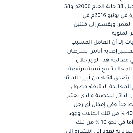
في الدول الإسكندنافية وألمانيا ونيوزيلندا. وبحسب السجل الوطني للأورام فقد تم تسجيل 38 حالة العام 2006م و58
حالة العام 2007م بينما تم تسجيل 94 حالة في العام 2013م بحسب الإحصاءات المنشورة في يونيو 2016م في
 الورم الأكثر شيوعاً عند الشباب ما بين 20 و40 سنة من العمر. ويقسم إلى فئتين
لأخرى غير المنوية
لنظريات إلا أن العامل المسبب
تفسير إصابة أناس بسرطان
 معالجة هذا الورم خلال
 للمعالجة مع نسبة مرتفعة
جداً للشفاء منه بإذن الله قد تصل إلى أكثر من 95 %، بينما كان أمل الشفاء في الماضي لا يتعدى 64 %.من أبرز علاماته
 المعالجة الدقيقة: حصول
لذاتي للخصية والذي يعتبر
ط جداً وفي إمكان أي رجل
القيام به. ومن العلامات الأخرى والتي قد تتصاحب مع التصلب وتحدث في نحو 30 % إلى 40 % من تلك الحالات وجود
ألم فاتر وغير حاد في الخصية أو الشعور بالثقل في أسفل البطن أو العجان أو الصفن. وأما في نحو 10 % من تلك
ً وشديداً. وقد يتصاحب المرض بنسبة 10 % بعلامات سريرية تعود إلى انتشاره إلى