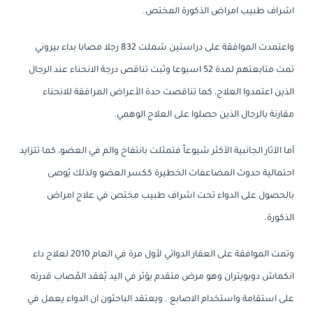
اشراف طبيب امراض الذكورة المختص.
واعتمدت الموافقة على دراستين شملت 832 رجلا مصابا بداء بيروني
تمت متابعتهم لمدة 52 اسبوعا وثبت تناقص درجة الانحناء عند الرجال
الذين اعتمدوا العلاج، كما تناقصت حدة الأعراض المرافقة للانحناء
مقارنة بالرجال الذين حصلوا على العلاج الوهمي.
أما الآثار الجانبية الأكثر شيوعاً فتمثلت بانتفاخ والم في العضو، كما تتزايد
احتمالية حدوث المضاعفات الخطيرة ككسر العضو ولذلك يُوصى
بالحصول على الدواء تحت اشراف طبيب مختص في علاج امراض
الذكورة.
وتمت الموافقة على العقار الدوائي لأول مرة في العام 2010 لعلاج داء
انكماش دوبويتران وهو مرض متقدم يؤثر في اليد يُفقد المُصاب قدرته
على استقامة واستخدام الاصابع . ويعتقد الباحثون ان الدواء يعمل في