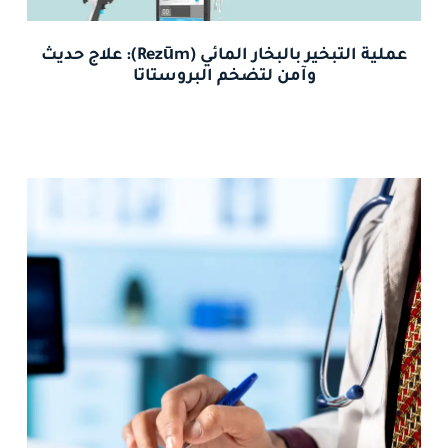
عملية التبخير بالبخار المائي (Rezūm): علاج حديث
وآمن لتضخم البروستاتا