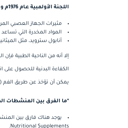
اللجنة الأولمبية عـام 1976م وطالبت بتحريم استخدامها في المجال الرياضي واحتوت على المـواد التالية:
مثيرات الجهاز العصبي المرك
المواد المخدرة التي تساعد 
أنابول سترويد، مثل الميثاني
إلا أنه من الناحية الطبية فإ
الكفاءة البدنية للحصول على ا
يمكن أن تؤخذ عن طريق الفم 
*ما الفرق بين المنشطات ال