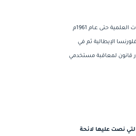
وفي سنة 1952م بدأت مقاومة استخدام المنشطات في إيطاليا بعقد سلسلة من الندوات العلمية حتى عـام 1961م
رنسا الإيطالية ثم في
ار قانون لمعاقبة مستخدمي
التي نصت عليها لائحة