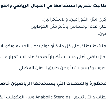
زي مثل الكـورامين، والاستكرانين.
على عدم الإحساس بالألم مثل الكـودايين.
نون.
ن المنشط يطلق على كل مادة أو دواء يدخل الجسم وبكميات
نجاز رياضي أعلى ويسبب أضراراً صحية عند الاستمرار ع
(حبوب وكبسولات) أو عن طريق الحقن العضلي.
محظورة والمكملات التي يستخدمها الرياضيون خاصة
يوجد هناك فارق بين المنشطات والتي تسمى ‏oids