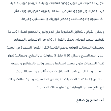
تكوين الحصيات في البول ووجود التهابات بولية متكررة او عيوب خلقية
في الجهاز البولي اووجود امراض استقلابية وزيادة تركيز البلورات مثل
الكالسيوم والاوكسالات وحمض اليوريك والسستين وغيرها.
ويمكن القيام بالتحاليل المخبرية على الدم والبول المجمع لمدة 24ساعة
لكشف سبب تكوينه. ويمكن القول ان 10% من الاشخاص المصابين
بحصوات المسالك البولية لديهم القابلية لتكرار تكوين الحصوة في السنة
الاولى بعد العلاج وحوالي 50% خلال 5 سنوات من العلاج. ومعالجة تكرار
تكون الحصوات يكون حسب اسبابها ونوعها وذلك بالعقاقير والحمية
الغذائية والاكثار من شرب السوائل خصوصاً الماء وعصير الليمون
الحامض إذا ما كانت الحصيات مكونة من الكالسيوم والاوكسالات وذلك
مع نتائج ممتازة للوقاية من معاودة تلك الحصيات.
أ.د. صالح بن صالح