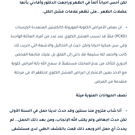
لكن أحس احياناً ألماً في الظهر وراجعت الدكتور وأفادني بأنها
عضلات الظهر ..متى تظهر علامات فشل الكلى.
ان بعض الأمراض الكلوية الموروثة كالكليتين المتعددة الكيسات
(PCKD) مثلاً قد تسبب الفشل الكلوي عند عدد من أفراد العائلة الواحدة
وفي سن مبكرة احيانا ولكن حيث ان التحاليل والاشعة التي اجريت لك
كانت والحمد لله سليمة فلا داعي إلى القلق بل عليك متابعة الفحص
الدوري للتأكد من عدم اصابتك مستقبلاً لا سمح الله بأية أمراض كلوية
مع الاخذ بعين الاعتبار ان اعراض الفشل الكلوي لاتظهر الا في مرحلة
متقدمة من المرض.
نصف الحيوانات المنوية ميتة
أنا شاب متزوج منذ سنتين وقد حدث لدينا حمل في السنة الأولى
لكن حدث اجهاض ولم يكتب الله الإنجاب، ومن بعد ذلك الحمل.. لم
يحدث أي حمل آخر وبعد ذلك قمت بالكشف الطبي لدى مستشفى