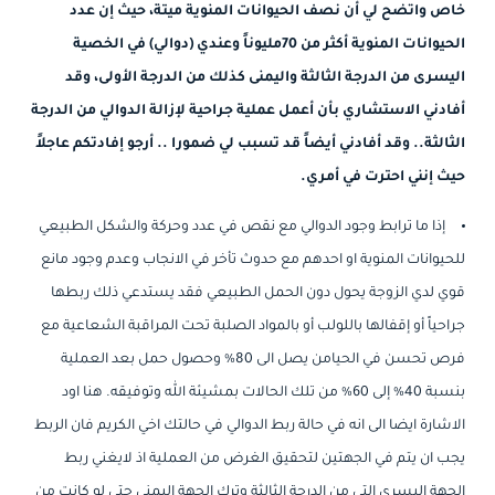
خاص واتضح لي أن نصف الحيوانات المنوية ميتة، حيث إن عدد
الحيوانات المنوية أكثر من 70مليوناً وعندي (دوالي) في الخصية
اليسرى من الدرجة الثالثة واليمنى كذلك من الدرجة الأولى، وقد
أفادني الاستشاري بأن أعمل عملية جراحية لإزالة الدوالي من الدرجة
الثالثة.. وقد أفادني أيضاً قد تسبب لي ضمورا .. أرجو إفادتكم عاجلاً
حيث إنني احترت في أمري.
إذا ما ترابط وجود الدوالي مع نقص في عدد وحركة والشكل الطبيعي
للحيوانات المنوية او احدهم مع حدوث تأخر في الانجاب وعدم وجود مانع
قوي لدي الزوجة يحول دون الحمل الطبيعي فقد يستدعي ذلك ربطها
جراحياً أو إقفالها باللولب أو بالمواد الصلبة تحت المراقبة الشعاعية مع
فرص تحسن في الحيامن يصل الى 80% وحصول حمل بعد العملية
بنسبة 40% إلى 60% من تلك الحالات بمشيئة الله وتوفيقه. هنا اود
الاشارة ايضا الى انه في حالة ربط الدوالي في حالتك اخي الكريم فان الربط
يجب ان يتم في الجهتين لتحقيق الغرض من العملية اذ لايغني ربط
الجهة اليسري التي من الدرجة الثالثة وترك الجهة اليمنى حتى لو كانت من