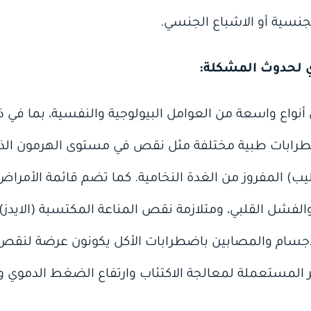
لجنسية أو الاشباع الجنسي.
 لحدوث المشكلة:
نواع واسعة من العوامل البيولوجية والنفسية، بما في 
رابات طبية مختلفة مثل نقص في مستوى الهرمون الذك
ليب) المفروز من الغدة النخامية. كما تضم قائمة الأمرا
والفشل القلبي، ومتلازمة نقص المناعة المكتسبة (الايدز)
سام والمصابين باضطرابات الأكل يكونون عرضة لنقص ا
ر المستعملة لمعالجة الاكتئاب وارتفاع الضغط الدموي و