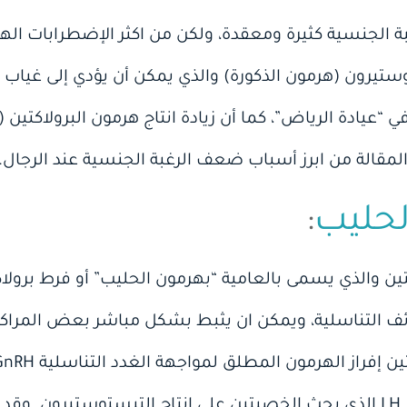
ة الجنسية كثيرة ومعقدة، ولكن من اكثر الإضطرابات الهر
يرون (هرمون الذكورة) والذي يمكن أن يؤدي إلى غياب 
عيادة الرياض”، كما أن زيادة انتاج هرمون البرولاكتين 
مقالة من ابرز أسباب ضعف الرغبة الجنسية عند الرجال.
لحليب
:
ين والذي يسمى بالعامية “بهرمون الحليب” أو فرط برولاك
ف التناسلية، ويمكن ان يثبط بشكل مباشر بعض المراكز 
النخامية لإفراز الهرمون المحفز LH الذي يحث الخصيتين على انتاج التيست