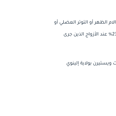
 فئة “اللاجئين إلى الصمت” فقد عانى 45% منهم من الام الظهر أو التوتر العضلي أو
تيبس الرقبة في غضون السنوات العشرين من عمر الدراسة، بينما بلغت النسبة ذاتها 23% عند الأزواج الذين جرى
 ويستيرن بولاية إلينوي