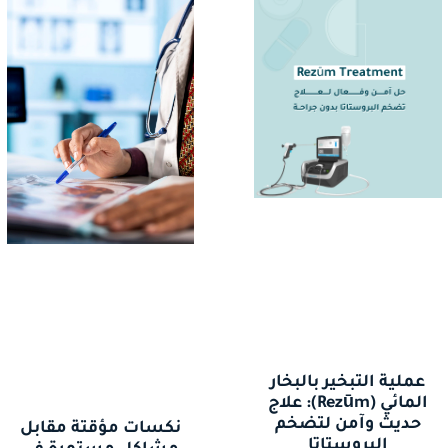
عملية التبخير بالبخار
المائي (Rezūm): علاج
حديث وآمن لتضخم
نكسات مؤقتة مقابل
البروستاتا