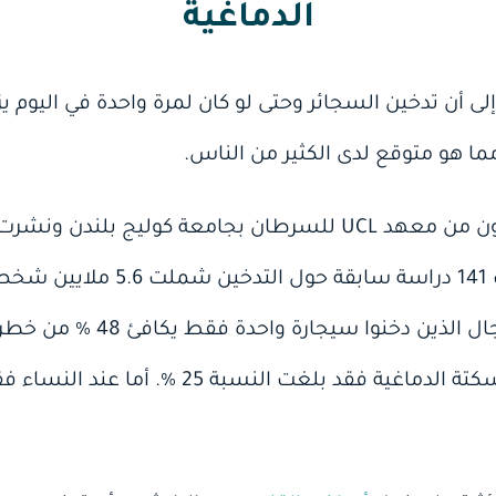
الدماغية
لى أن تدخين السجائر وحتى لو كان لمرة واحدة في اليوم 
ما هو متوقع لدى الكثير من الناس.
وفي الدراسة التي قام بها باحثون من معهد UCL للسرطان بجامعة ك
للطب BMJ تمت مراجعة بيانات 141 
بأن خطر أمراض القلب عند الرجال