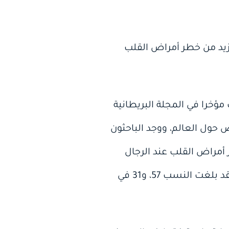
يزيد من خطر أمراض القلب
وليج بلندن ونشرت مؤخرا في المجلة البريطانية
دراسة سابقة حول التدخين شملت 5.6 ملايين شخص حول العالم، ووجد الباحثون
 الذين دخنوا سيجارة واحدة فقط يكافئ 48 % من خطر أمراض القلب عند الرجال
الذين لايدخنون، أما بالنسبة للسكتة الدماغية فقد بلغت النسبة 25 %. أما عند النساء فقد بلغت النسب 57، و31 في