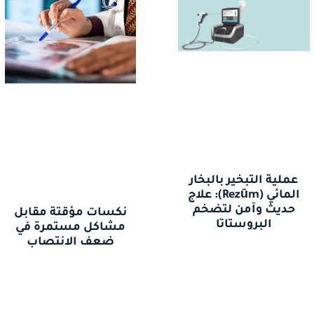
عملية التبخير بالبخار
المائي (Rezūm): علاج
حديث وآمن لتضخم
نكسات مؤقتة مقابل
البروستاتا
مشاكل مستمرة في
ضعف الانتصاب