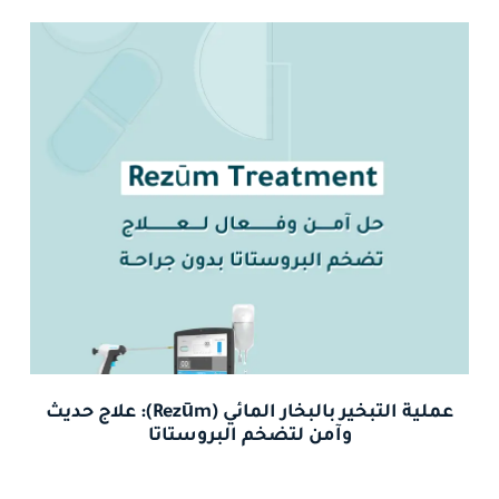
عملية التبخير بالبخار المائي (Rezūm): علاج حديث
وآمن لتضخم البروستاتا