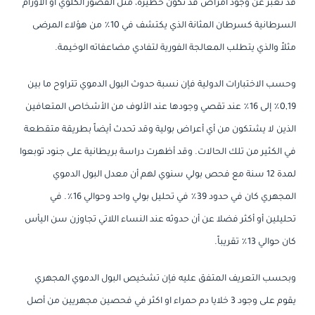
قد تعبر عن وجود أمراض قد تكون خطيرة، مثل القصور الكلوي او الاورام
السرطانية كسرطان المثانة الذي يكتشف في 10٪ من هؤلاء المرضى
مثلاً والذي يتطلب المعالجة الفورية لتفادي مضاعفاته الوخيمة.
وحسب الاختبارات الدولية فإن نسبة حدوث البول الدموي تتراوح ما بين
0,19٪ إلى 16٪ عند تقصي وجودها عند الألوف من الأشخاص المتعافين
الذين لا يشتكون من أي أعراض بولية وقد تحدث أيضاً بطريقة متقطعة
في الكثير من تلك الحالات. وقد أظهرت دراسة بريطانية على جنود توبعوا
لمدة 12 سنة مع فحص بولي سنوي لهم أن معدل البول الدموي
المجهري كان في حدود 39٪ في تحليل بولي واحد وحوالي 16٪. في
تحليلين أو أكثر فضلا عن أن حدوثه عند النساء اللاتي تجاوزن سن اليأس
كان حوالي 13٪ تقريباً.
وبحسب التعريف المتفق عليه فإن تشخيص البول الدموي المجهري
يقوم على وجود 3 خلايا دم حمراء او اكثر في فحصين مجهريين من أصل