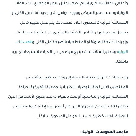
وأما في الحالات الأخرى إذا لم يظهر تحليل البول المجهري تلك الآفات
البولية وحسب عمر المريض ووجود عوامل تنذر بوجود آفات في الكلى أو
المسالك البولية كالمذكورة اعلاه فعند ذلك يتم عمل تقييم كامل
يشمل فحص البول الخاص للكشف المخبري عن الخلايا السرطانية
وإجراء الأشعة الملونة او المقطعية بالصبغة على الكلى و
المسالك
البولية
وتنظير المثانة تحت تبنيج موضعي في العيادة لاستبعاد أي ورم
داخلها.
وقد اختلفت الآراء الطبية بالنسبة إلى وجوب تنظير المثانة بين
المختصين الا ان لجنة التوصيات الطبية بالجمعية الأميركية لجراحة
المسالك البولية والتناسلية أوصت بالقيام به عند جميع الأشخاص الذين
تجاوزوا 40 سنة من العمر او الذين هم أصغر سناً إذا ما كانوا معرضين
للاصابة بآفات خطيرة حسب العوامل المذكورة سابقاً.
ما بعد الفحوصات الأولية: