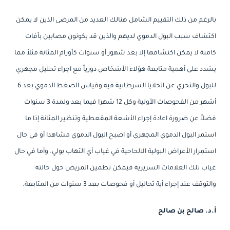
بالرغم من ذلك التقييم الشامل هنالك العديد من المرضى الذين لا يمكن
اكتشاف سبب البول الدموي لديهم والذين قد يكونون مصابين بآفات
كامنة لا يمكن اكتشافها إلا بعد شهور أو سنوات كأورام المثانة مثلاً مما
يشدد على أهمية متابعة هؤلاء الأشخاص دورياً مع اجراء تحليل مجهري
للبول والتحري عن الخلايا السرطانية فيه وقياس الضغط الدموي بعد 6
أشهر من الفحوصات الأولية وكل 12 شهرا فيما بعد ولمدة 3 سنوات
فضلاً عن ضرورة اعادة إجراء الأشعة المقعطية وتنظير المثانة إذا ما
استمر البول الدموي المجهري أو اصبح البول الدموي مشاهدا أو في حال
استمرار الأعراض البولية الالحاحية في غياب أي التهاب بولي. وأما في حال
غياب تلك العلامات السريرية فيمكن تطمين المريض حول حالته
والتوقف عند إجراء أية تحاليل أو فحوصات بعد 3 سنوات من المتابعة.
أ.د. صالح بن صالح