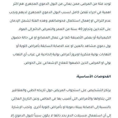
توجد فئة من المرضى ممن يعاني من البول الدموي المجهري هم اكثر
اهمية في اجراء تقصّ كامل لسبب البول الدموي المجهري لديهم ويجب
عدم التراخي او إهمال استكمال فحوصاتهم، وهذه الفئة تشمل الإدمان
على التدخين وتجاوز 40 سنة من العمر والتعرض الدائم إلى المواد
الكيميائية أو بعض الأصبغة كما في عمال المصانع او في حالة حصول
بول دموي مشاهد بالعين او عند الاصابة السابقة بأمراض كلوية أو
التهابات بولية متكررة اوبروز أعراض بولية إلحاحية في غياب أي التهاب
بولي او المرضى الذين خضعوا للعلاج الإشعاعي على الحوض.
الفحوصات الأساسية:
يرتكز التشخيص على استجواب المريض حول تاريخه الطبي والعقاقير
التي يتناولها والأمراض التي أصيب بها في الماضي وعن التاريخ العائلي
بالنسبة إلى الاصابة ببيلة دموية او بأمراض كلوية أخرى. وتجب الإشارة
إلى أن استعمال مسيلات الدم بحد ذاتها لا يكون سبباً للبول الدموي إلا