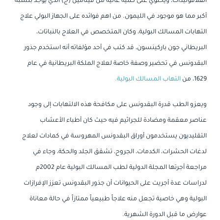
الفلافونيدات، ويحتوي على كمية عالية من فيتامين (ج) الذي يوجد بنسبة
أكبر مما هو موجود في الليمون. من اهم فوائده على الجهاز البولي علاج
التهابات المسالك البولية، وكان المتخصص في العلاج بالنباتات،
البريطاني جون باركينسون، قد كتب في أحد مؤلفاته أنه استخدم جذور
البقدونس في تحضير وصفة خاصة لعلاج الملكة البريطانية في عام
1629، من
التهاب المسالك البولية.
ويعزو الطب قدرة البقدونس على مكافحة هذه الالتهابات إلى وجود
عناصر معقمة ومضادة للجراثيم فيه حيث كان أطباء الأعشاب
التقليديون يستخدمون أوراق البقدونس المهروسة في كمادات لعلاج
لدغات الحشرات، الكدمات، الجروح، تشقق الجلد والحكة، وجاء في
مراجعة أجرتها المجلة الدولية لطب المسالك البولية عام 2002م
لدراسات عدة أجريت على الحيوانات أن جذور البقدونس تعزز الإفرازات
البولية وهي خاصية تجعل منه علاجاً طبيعياً ممتازاً في حالة معاناة
عوارض ما قبل الدورة الشهرية.