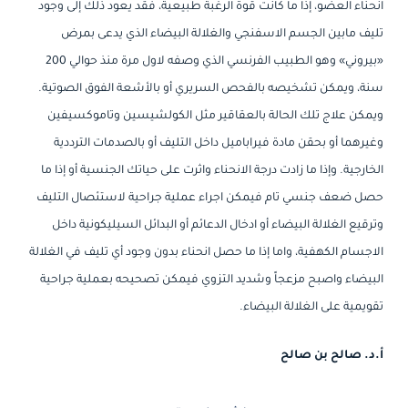
انحناء العضو، إذا ما كانت قوة الرغبة طبيعية، فقد يعود ذلك إلى وجود
تليف مابين الجسم الاسفنجي والغلالة البيضاء الذي يدعى بمرض
«بيروني» وهو الطبيب الفرنسي الذي وصفه لاول مرة منذ حوالي 200
سنة، ويمكن تشخيصه بالفحص السريري أو بالأشعة الفوق الصوتية.
ويمكن علاج تلك الحالة بالعقاقير مثل الكولشيسين وتاموكسيفين
وغيرهما أو بحقن مادة فيراباميل داخل التليف أو بالصدمات الترددية
الخارجية. وإذا ما زادت درجة الانحناء واثرت على حياتك الجنسية أو إذا ما
حصل ضعف جنسي تام فيمكن اجراء عملية جراحية لاستئصال التليف
وترقيع الغلالة البيضاء أو ادخال الدعائم أو البدائل السيليكونية داخل
الاجسام الكهفية، واما إذا ما حصل انحناء بدون وجود أي تليف في الغلالة
البيضاء واصبح مزعجاً وشديد التزوي فيمكن تصحيحه بعملية جراحية
تقويمية على الغلالة البيضاء.
أ.د. صالح بن صالح