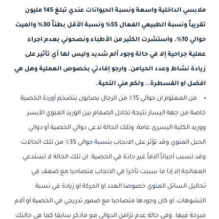
ملابسي الداخلية واسعة ونسبة الحيوانات عندي تبلغ 145 مليون
تقريباً ونسبة الطبيعي الفعال 55٪ ونسبة الأقل بطئاً 30٪ والميت
حوالي 10٪. واستشرت الكثير من الأطباء ونصحوني بعدم اجراء
عملية جراحية إلا في حالة وجود ألم شديد وليس لها أي تأثير على
زيادة نشاط وعدد الحيامن. وارجو إفادتي بخصوص العملية وهل هي
افضل او القسطرة.. ولكم مني التحية.
من المعلوم ان حوالي 15٪ من الرجال يصابون بتضخم أوردة الخصية
خاصة من جهة اليسار نتيجة تخاذل الصمام بين الوريد المنوي الأيسر
ووريد الكلية اليسرى عامة، وتلك الحالة تدعى دوالي الخصية أو دوالي
الحبل المنوي وقد تؤثر على الانجاب بنسبة حوالي 35٪ من تلك الحالات
وقد تسبب أحياناً آلاماً غير حادة في الخصية. ان تلك الحالة لا تستدعي
المعالجة إلا إذا ما سببت تأخرا في الانجاب متصاحبا مع ضعف في
تحاليل السائل المنوي خصوصا العدد او الحركة او زيادة في نسبة
التشوهات، او كان وجودها متصاحبا مع ضمور تدريجي في الخصية أو آلام
مبرحة فيها. وفي حالة عدم تزامن الدوالي مع ماذكر سابقا كما هي حالتك