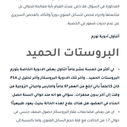
المذكورة في السؤال فلا داعي عندئذ القيام بأية معالجة للدوالي بل
متابعتها واجراء فحص للسائل المنوي دورياً والتأكد بالفحص السريري
عن عدم حدوث ضمور في الخصية.
أتناول أدوية تورم
البروستات الحميد
لي أكثر من خمسة عشر عاماً اتناول بعض الادوية الخاصة بتورم
البروستات الحميد.. وآخر تلك الادوية البروسكار وآخر تحليل ل PSA
كان 1,5علماً باني ابلغ من العمر 67 عاماً وامارس واجباتي الزوجية من
وقت إلى آخر بدون محفزات. سؤالي هو انه منذ حوالي السنة حصل
انحناء في العضو، هل هناك علاج لهذه الحالة بحيث يعود طبيعياً؟
ان من بعض مضاعفات عقار البروسكار حصول ضعف جنسي في
حوالي 7٪ من الحالات مع قلة حجم السائل المنوي، واما بالنسبة إلى