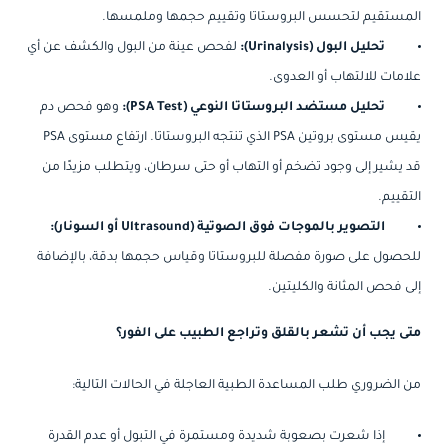
المستقيم لتحسس البروستاتا وتقييم حجمها وملمسها.
تحليل البول (Urinalysis):
لفحص عينة من البول والكشف عن أي
علامات للالتهاب أو العدوى.
تحليل مستضد البروستاتا النوعي (PSA Test):
وهو فحص دم
يقيس مستوى بروتين PSA الذي تنتجه البروستاتا. ارتفاع مستوى PSA
قد يشير إلى وجود تضخم أو التهاب أو حتى سرطان، ويتطلب مزيدًا من
التقييم.
التصوير بالموجات فوق الصوتية (Ultrasound أو السونار):
للحصول على صورة مفصلة للبروستاتا وقياس حجمها بدقة، بالإضافة
إلى فحص المثانة والكليتين.
متى يجب أن تشعر بالقلق وتراجع الطبيب على الفور؟
من الضروري طلب المساعدة الطبية العاجلة في الحالات التالية:
إذا شعرت بصعوبة شديدة ومستمرة في التبول أو عدم القدرة