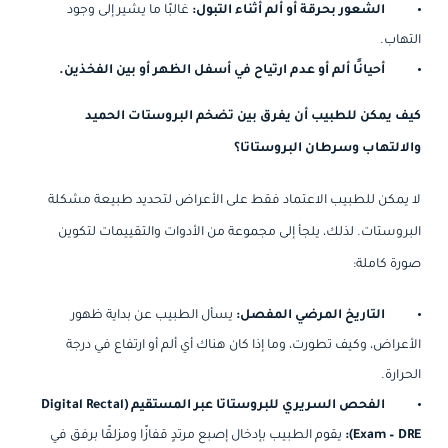
الشعور بحرقة أو ألم أثناء التبول:
غالبًا ما يشير إلى وجود
التهاب.
أحيانًا ألم أو عدم ارتياح في أسفل الظهر أو بين الفخذين.
كيف يمكن للطبيب أن يفرق بين تضخم البروستات الحميد
والالتهاب وسرطان البروستاتا؟
لا يمكن للطبيب الاعتماد فقط على الأعراض لتحديد طبيعة مشكلة
البروستات. لذلك، يلجأ إلى مجموعة من الأدوات والتقييمات لتكوين
صورة كاملة:
التاريخ المرضي المفصل:
يسأل الطبيب عن بداية ظهور
الأعراض، وكيف تطورت، وما إذا كان هناك أي ألم أو ارتفاع في درجة
الحرارة.
الفحص السريري للبروستاتا عبر المستقيم (Digital Rectal
Exam – DRE):
يقوم الطبيب بإدخال إصبع مرتدٍ قفازًا ومزلقًا برفق في