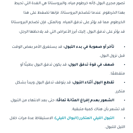
تصور مجرى البول كأنه خرطوم مياه، والبروستاتا هي الغدة التي تحيط
بهذا الخرطوم. عندما تتضخم البروستاتا، فإنها تضغط على هذا
الخرطوم، مما قد يؤثر على تدفق المياه. وبالمثل، فإن تضخم البروستاتا
قد يؤثر على تدفق البول. إليك أبرز الأعراض التي قد يلاحظها الرجل:
تأخر أو صعوبة في بدء التبول:
قد يستغرق الأمر بعض الوقت
قبل نزول البول.
ضعف في قوة تدفق البول:
قد يكون تدفق البول بطيئًا أو
متقطعًا.
تقطع البول أثناء التبول:
قد يتوقف تدفق البول ويبدأ بشكل
متكرر.
الشعور بعدم إفراغ المثانة تمامًا:
حتى بعد الانتهاء من التبول،
قد تشعر بأن هناك كمية متبقية.
التبول الليلي المتكرر (البوال الليلي):
الاستيقاظ عدة مرات خلال
الليل للتبول.