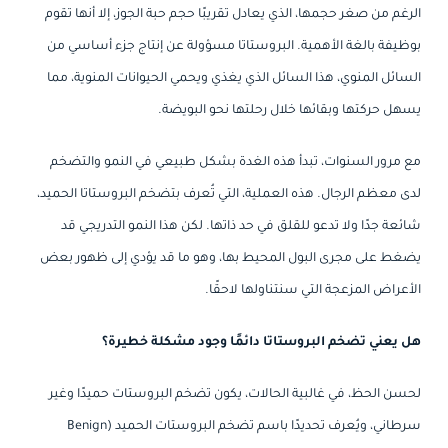
الرغم من صغر حجمها، الذي يعادل تقريبًا حجم حبة الجوز، إلا أنها تقوم
بوظيفة بالغة الأهمية. البروستاتا مسؤولة عن إنتاج جزء أساسي من
السائل المنوي، هذا السائل الذي يغذي ويحمي الحيوانات المنوية، مما
يسهل حركتها وبقائها خلال رحلتها نحو البويضة.
مع مرور السنوات، تبدأ هذه الغدة بشكل طبيعي في النمو والتضخم
لدى معظم الرجال. هذه العملية، التي تُعرف بتضخم البروستاتا الحميد،
شائعة جدًا ولا تدعو للقلق في حد ذاتها. لكن هذا النمو التدريجي قد
يضغط على مجرى البول المحيط بها، وهو ما قد يؤدي إلى ظهور بعض
الأعراض المزعجة التي سنتناولها لاحقًا.
هل يعني تضخم البروستاتا دائمًا وجود مشكلة خطيرة؟
لحسن الحظ، في غالبية الحالات، يكون تضخم البروستات حميدًا وغير
سرطاني، ويُعرف تحديدًا باسم تضخم البروستات الحميد (Benign