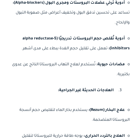
o
أدوية تُرخي عضلات البروستات ومجرى البول (Alpha-blockers):
تساعد على تحسين تدفق البول وتخفيف أعراض مثل صعوبة التبول
والإلحاح.
o
أدوية تُقلص حجم البروستات تدريجيًا (5-alpha reductase
inhibitors):
تعمل على تقليل حجم الغدة ببطء على مدى أشهر.
o
مضادات حيوية:
تُستخدم لعلاج التهاب البروستاتا الناتج عن عدوى
بكتيرية.
العلاجات الحديثة غير الجراحية:
o
علاج البخار (Rezum):
يستخدم بخار الماء لتقليص حجم أنسجة
البروستاتا المتضخمة.
o
العلاج بالتردد الحراري:
يوجه طاقة حرارية للبروستاتا لتقليل